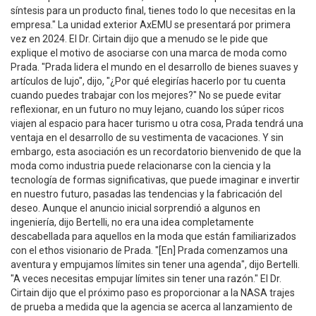
síntesis para un producto final, tienes todo lo que necesitas en la
empresa." La unidad exterior AxEMU se presentará por primera
vez en 2024. El Dr. Cirtain dijo que a menudo se le pide que
explique el motivo de asociarse con una marca de moda como
Prada. "Prada lidera el mundo en el desarrollo de bienes suaves y
artículos de lujo", dijo, "¿Por qué elegirías hacerlo por tu cuenta
cuando puedes trabajar con los mejores?" No se puede evitar
reflexionar, en un futuro no muy lejano, cuando los súper ricos
viajen al espacio para hacer turismo u otra cosa, Prada tendrá una
ventaja en el desarrollo de su vestimenta de vacaciones. Y sin
embargo, esta asociación es un recordatorio bienvenido de que la
moda como industria puede relacionarse con la ciencia y la
tecnología de formas significativas, que puede imaginar e invertir
en nuestro futuro, pasadas las tendencias y la fabricación del
deseo. Aunque el anuncio inicial sorprendió a algunos en
ingeniería, dijo Bertelli, no era una idea completamente
descabellada para aquellos en la moda que están familiarizados
con el ethos visionario de Prada. "[En] Prada comenzamos una
aventura y empujamos límites sin tener una agenda", dijo Bertelli.
"A veces necesitas empujar límites sin tener una razón." El Dr.
Cirtain dijo que el próximo paso es proporcionar a la NASA trajes
de prueba a medida que la agencia se acerca al lanzamiento de