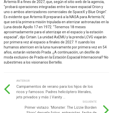
Artemis III a fines de 2027, que, según el sitio web de la agencia,
"probará operaciones integradas entre la nave espacial Orion y
uno o ambos aterrizadores comerciales de SpaceX y Blue Origin".
Es evidente que Artemis III preparará a la NASA para Artemis IV,
que será la primera misión tripulada en aterrizar astronautas en la
Luna desde Apollo 17 en 1972. "Tenemos 18 meses
aproximadamente para el aterrizaje en el espacio y la estación
espacial", dijo Cirtain. La unidad AxEMU y la prenda LCVG viajarán
por primera vez al espacio a finales de 2027. Y cuando los
humanos aterricen en la luna nuevamente por primera vez en 54
años, estarán vistiendo Prada. ¿A continuación, un desfile de
moda exclusivo de Prada en la Estación Espacial Internacional? No
subestimes a los visionarios Bertellis.
ANTERIOR
Campamentos de verano para los hijos de los
ricos y famosos: Padres helicóptero literales,
jets privados y más | Vanity ...
SIGUIENTE
Primer vistazo: 'Monster: The Lizzie Borden
Story' desvela fotos, entrevistas, fecha de