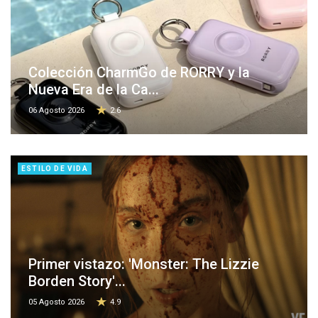
Colección CharmGo de RORRY y la
Nueva Era de la Ca...
06 Agosto 2026
2.6
ESTILO DE VIDA
Primer vistazo: 'Monster: The Lizzie
Borden Story'...
05 Agosto 2026
4.9