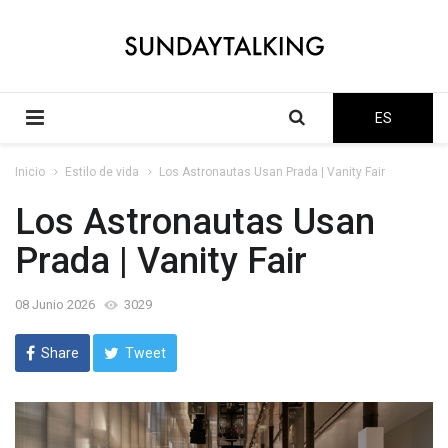
ES
Inicio
Estilo de vida
Los Astronautas Usan Prada | Vanity Fair
Los Astronautas Usan
Prada | Vanity Fair
08 Junio 2026
3029
Share
Tweet