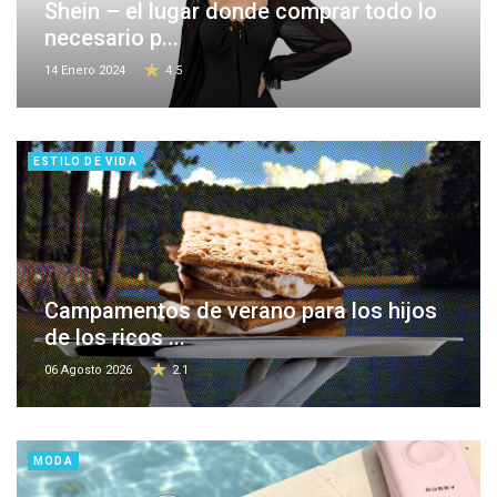
Shein – el lugar donde comprar todo lo
necesario p...
14 Enero 2024
4.5
ESTILO DE VIDA
Campamentos de verano para los hijos
de los ricos ...
06 Agosto 2026
2.1
MODA