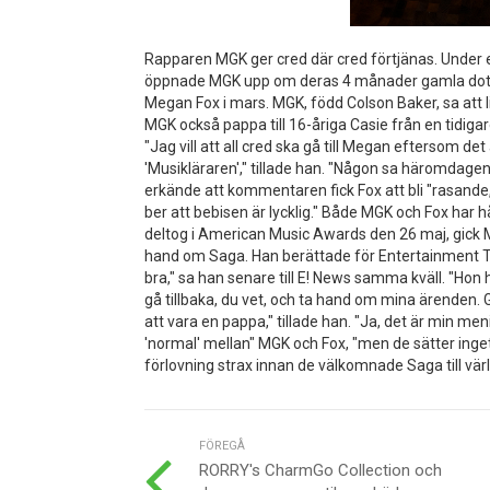
Rapparen MGK ger cred där cred förtjänas. Under
öppnade MGK upp om deras 4 månader gamla dotte
Megan Fox i mars. MGK, född Colson Baker, sa att li
MGK också pappa till 16-åriga Casie från en tidigare
"Jag vill att all cred ska gå till Megan eftersom det
'Musikläraren'," tillade han. "Någon sa häromdagen, 
erkände att kommentaren fick Fox att bli "rasande, s
ber att bebisen är lycklig." Både MGK och Fox har hå
deltog i American Music Awards den 26 maj, gick 
hand om Saga. Han berättade för Entertainment To
bra," sa han senare till E! News samma kväll. "Hon 
gå tillbaka, du vet, och ta hand om mina ärenden.
att vara en pappa," tillade han. "Ja, det är min menin
'normal' mellan" MGK och Fox, "men de sätter inget 
förlovning strax innan de välkomnade Saga till vär
FÖREGÅ
RORRY's CharmGo Collection och