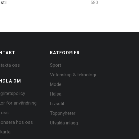
stil
580
NTAKT
KATEGORIER
takta oss
Sport
Vetenskap & teknologi
NDLA OM
Mode
egritetspolicy
Hälsa
lkor för användning
Livsstil
 oss
Toppnyheter
onsera hos oss
Utvalda inlägg
tkarta