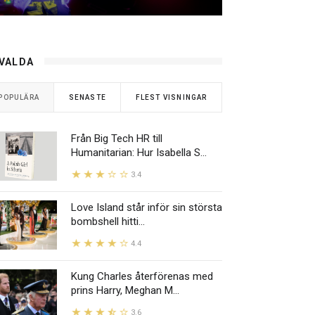
VALDA
POPULÄRA
SENASTE
FLEST VISNINGAR
Från Big Tech HR till
Humanitarian: Hur Isabella S...
3.4
Love Island står inför sin största
bombshell hitti...
4.4
Kung Charles återförenas med
prins Harry, Meghan M...
3.6