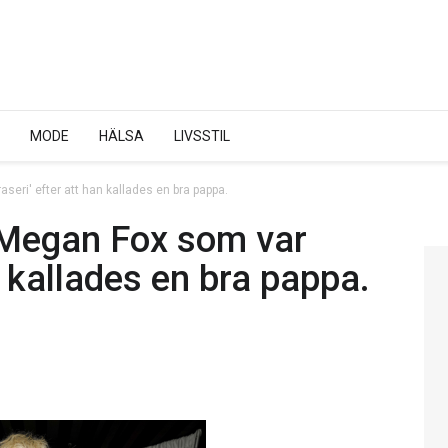
MODE
HÄLSA
LIVSSTIL
aseri' efter att han kallades en bra pappa.
l Megan Fox som var
an kallades en bra pappa.