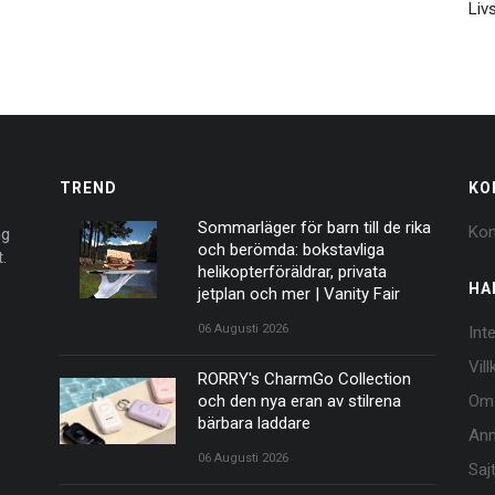
Livs
TREND
KO
Sommarläger för barn till de rika
Kon
ng
och berömda: bokstavliga
.
helikopterföräldrar, privata
HA
jetplan och mer | Vanity Fair
06 Augusti 2026
Int
Vil
RORRY's CharmGo Collection
och den nya eran av stilrena
Om
bärbara laddare
Ann
06 Augusti 2026
Saj