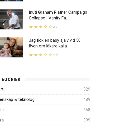
Inuti Graham Platner Campaign
Collapse | Vanity Fa...
3.7
Jag fick en baby själv vid 50
även om läkare kalla...
2.8
TEGORIER
rt
329
enskap & teknologi
489
de
658
sa
399