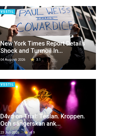
IVSSTIL
New York Times Report Details
Shock and Turmoil In...
04 Augusti 2026
3.1
IVSSTIL
D4vd on Trial: Teslan. Kroppen.
Och sångerskan ank...
23 Juli 2026
4.9