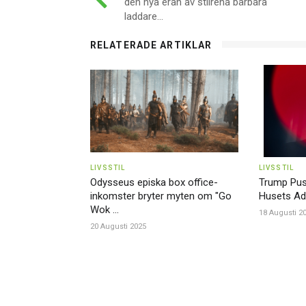
den nya eran av stilrena bärbara
laddare...
RELATERADE ARTIKLAR
LIVSSTIL
LIVSSTIL
Odysseus episka box office-
Trump Pusha
inkomster bryter myten om "Go
Husets Adre
Wok ...
18 Augusti 2
20 Augusti 2025