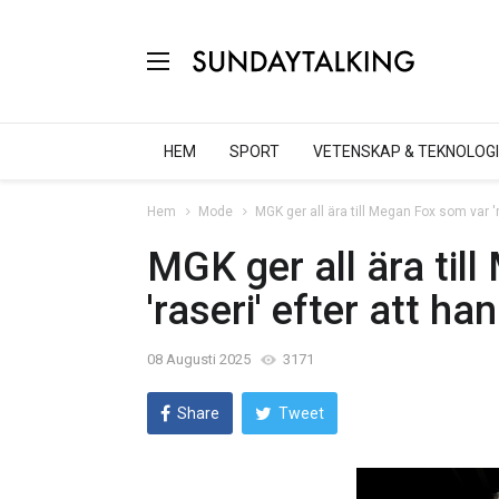
HEM
SPORT
VETENSKAP & TEKNOLOGI
Hem
Mode
MGK ger all ära till Megan Fox som var 'r
MGK ger all ära til
'raseri' efter att h
08 Augusti 2025
3171
Share
Tweet