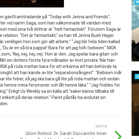
M
 en gästframträdande på "Today with Jenna and Friends",
r vid namn Saga, som han välkomnade till världen med
vet med sina två döttrar är "helt fantastiskt". Förutom Saga är
 relation. "Det är fantastiskt," sa han till Jenna Bush Hager.
 är verkligen hon som gör allt arbete." "Jag blir hela tiden kallad
'Du är en så bra pappa!' Bara för att jag höll i bebisen." MGK
om, 'Nej, nej, nej, nej.' Hon är den. Jag spelar bara gitarr och
llit sin dotters första fyra månader av livet privata. När han
MGK på röda mattan bara för att erkänna att han behövde ta
night att han kände av lite "separationsångest". "Bebisen mår
L
har lite feber, så jag ska bara gå lite på röda mattan och sedan
 Ge henne mina feromoner och låt henne läka." "Jag föddes för
g." Enligt Us Weekly sa en källa att "saker känns tillbaka till
etikett på deras relation." Paret påstås ha avslutat sin
lden.
NÄSTA
Glöm Retinol: Dr. Sarah Daccaretts Inner