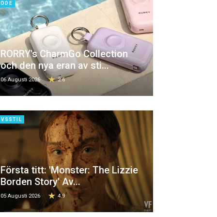
ODE
RORRY's CharmGo Collection
och den nya eran av sti...
06 Augusti 2026
2.6
IVSSTIL
Första titt: 'Monster: The Lizzie
Borden Story' Av...
05 Augusti 2026
4.9