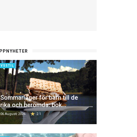
PPNYHETER
IVSSTIL
Sommarläger för barn till de
rika och berömda: bok...
06 Augusti 2026
2.1