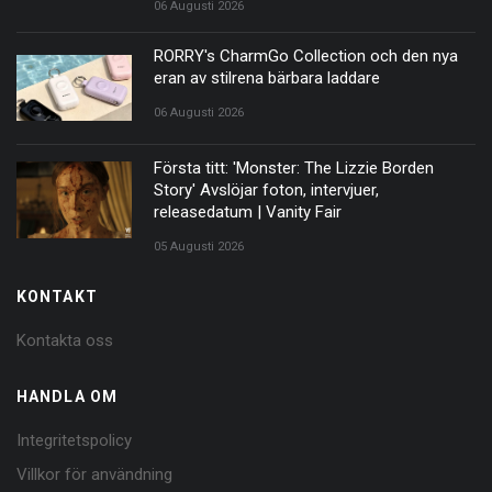
06 Augusti 2026
RORRY's CharmGo Collection och den nya
eran av stilrena bärbara laddare
06 Augusti 2026
Första titt: 'Monster: The Lizzie Borden
Story' Avslöjar foton, intervjuer,
releasedatum | Vanity Fair
05 Augusti 2026
KONTAKT
Kontakta oss
HANDLA OM
Integritetspolicy
Villkor för användning