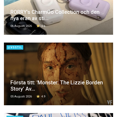
RORRY's CharmGo Collection och den
nya eran av sti...
06 Augusti 2026
2.6
LIVSSTIL
Första titt: 'Monster: The Lizzie Borden
Story' Av...
05 Augusti 2026
4.9