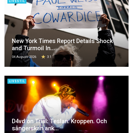
LIVSSTIL
New York Times Report Details Shock
and Turmoil In...
04 Augusti 2026
3.1
LIVSSTIL
D4vd on Trial: Teslan. Kroppen. Och
sångerskan ank...