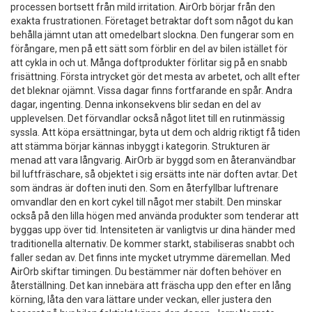
processen bortsett från mild irritation. AirOrb börjar från den
exakta frustrationen. Företaget betraktar doft som något du kan
behålla jämnt utan att omedelbart slockna. Den fungerar som en
förångare, men på ett sätt som förblir en del av bilen istället för
att cykla in och ut. Många doftprodukter förlitar sig på en snabb
frisättning. Första intrycket gör det mesta av arbetet, och allt efter
det bleknar ojämnt. Vissa dagar finns fortfarande en spår. Andra
dagar, ingenting. Denna inkonsekvens blir sedan en del av
upplevelsen. Det förvandlar också något litet till en rutinmässig
syssla. Att köpa ersättningar, byta ut dem och aldrig riktigt få tiden
att stämma börjar kännas inbyggt i kategorin. Strukturen är
menad att vara långvarig. AirOrb är byggd som en återanvändbar
bil luftfräschare, så objektet i sig ersätts inte när doften avtar. Det
som ändras är doften inuti den. Som en återfyllbar luftrenare
omvandlar den en kort cykel till något mer stabilt. Den minskar
också på den lilla högen med använda produkter som tenderar att
byggas upp över tid. Intensiteten är vanligtvis ur dina händer med
traditionella alternativ. De kommer starkt, stabiliseras snabbt och
faller sedan av. Det finns inte mycket utrymme däremellan. Med
AirOrb skiftar timingen. Du bestämmer när doften behöver en
återställning. Det kan innebära att fräscha upp den efter en lång
körning, låta den vara lättare under veckan, eller justera den