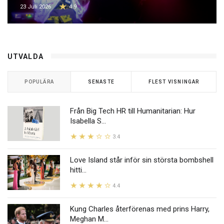
23 Juli 2026
4.9
UTVALDA
POPULÄRA
SENASTE
FLEST VISNINGAR
Från Big Tech HR till Humanitarian: Hur
Isabella S...
3.4
Love Island står inför sin största bombshell
hitti...
4.4
Kung Charles återförenas med prins Harry,
Meghan M...