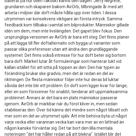
baserat på hur bilen faktiskt känns den dagen. Jerry Negrete,
grundaren och skaparen bakom AirOrb, tillbringade år med att
arbeta i miljöer där doft måste hålla upp över tiden. I dessa
utrymmen var konsekvens viktigare än första intryck. Samma
feedback kom tillbaka i samtal om bilprodukter. Människor gillade
idén om dem, men inte livslängden. Det gapet blev fokus. Den
ursprungliga versionen av AirOrb är bara ett steg. Det finns planer
på att lägga till fler doftalternativ och bygga ut varianter som
passar olika preferenser utan att ändra den grundläggande
systemet. Det finns också intresse för hur doft beter sig bortom
bara doft. Märket lutar åt formuleringar som hanterar lukt vid
källan istället för att sitta på toppen av den. Den här typen av
förändring brukar ske gradvis, men det är redan en del av
riktningen. De flesta människor följer inte hur deras bil luktar
såvida det inte blir ett problem. En doft som ligger kvar för länge,
eller en som försvinner för snabbt, tenderar att uppmärksamma
problemet. Annars är det bara en plats människor passerar
igenom. AirOrb är märkbar när du först kliver in, men sedan
stabiliseras den. Över tid känns det mindre som något tillsatt och
mer som en del av utrymmet själv. Att inte behöva byta ut något
varje vecka eller varannan vecka kan vara mer av en lättnad än
någon kanske förväntar sig. Det tar bort den lilla mentala
noteringen "det här håller redan på att blekna". Istället blir det