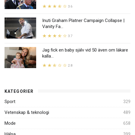
3.6
Inuti Graham Platner Campaign Collapse |
Vanity Fa...
3.7
Jag fick en baby själv vid 50 även om läkare
kalla...
2.8
KATEGORIER
Sport
329
Vetenskap & teknologi
489
Mode
658
Hälsa
399