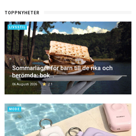
TOPPNYHETER
LIVSSTIL
Sommarläger för barn till de rika och
berömda: bok...
06 Augusti 2026
2.1
MODE