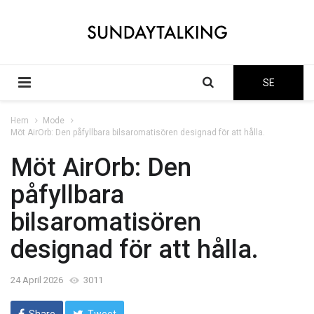
SE
Hem
Mode
Möt AirOrb: Den påfyllbara bilsaromatisören designad för att hålla.
Möt AirOrb: Den
påfyllbara
bilsaromatisören
designad för att hålla.
24 April 2026
3011