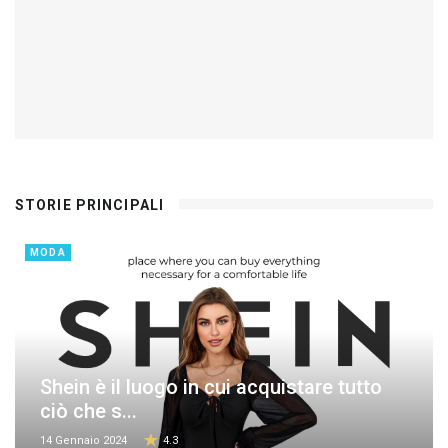
STORIE PRINCIPALI
MODA
Shein è il luogo in cui acquistare tutto
ciò che s...
14 Gennaio 2024
4.3