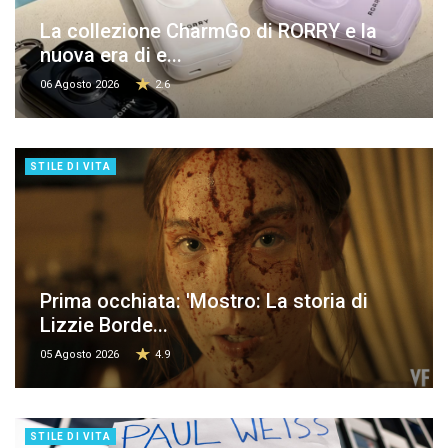
La collezione CharmGo di RORRY e la
nuova era di e...
06 Agosto 2026
2.6
STILE DI VITA
Prima occhiata: 'Mostro: La storia di
Lizzie Borde...
05 Agosto 2026
4.9
STILE DI VITA