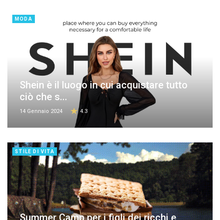
MODA
Shein è il luogo in cui acquistare tutto
ciò che s...
14 Gennaio 2024
4.3
STILE DI VITA
Summer Camp per i figli dei ricchi e