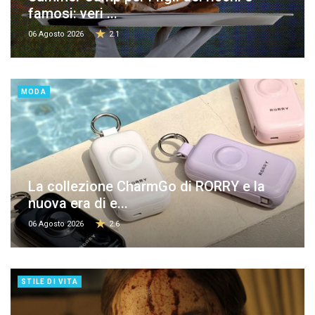
famosi: veri ...
06 Agosto 2026
2.1
MODA
La collezione CharmGo di RORRY e la
nuova era di e...
06 Agosto 2026
2.6
STILE DI VITA