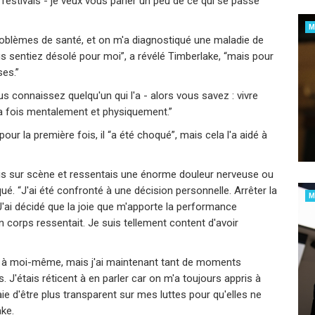
 festivals - je veux vous parler un peu de ce qui se passe
M
problèmes de santé, et on m'a diagnostiqué une maladie de
 sentiez désolé pour moi”, a révélé Timberlake, “mais pour
ses.”
s connaissez quelqu'un qui l'a - alors vous savez : vivre
la fois mentalement et physiquement.”
pour la première fois, il “a été choqué”, mais cela l'a aidé à
is sur scène et ressentais une énorme douleur nerveuse ou
iqué. “J'ai été confronté à une décision personnelle. Arrêter la
M
J'ai décidé que la joie que m'apporte la performance
 corps ressentait. Je suis tellement content d'avoir
e à moi-même, mais j'ai maintenant tant de moments
. J'étais réticent à en parler car on m'a toujours appris à
e d'être plus transparent sur mes luttes pour qu'elles ne
ake.