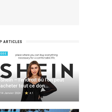
P ARTICLES
ODE
Shein – l'endroit où l'on peut
acheter tout ce don...
14 Janvier 2024
4.1