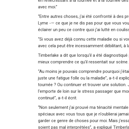
en réfléchissant à la tournée et à la tournée des
avec moi.”
“Entre autres choses, j'ai été confronté à des 
Lyme -— ce que je ne dis pas pour que vous vous
éclairer un peu ce contre quoi j'ai lutté en coulis
“Si vous avez déjà connu cette maladie ou si vou
avec cela peut être incessamment débilitant, à 
Timberlake a dit que lorsqu'il a été diagnostiqué 
mieux comprendre ce qu'il ressentait sur scène.
“Au moins je pouvais comprendre pourquoi j'éta
juste une fatigue folle ou la maladie”, a-t-il expl
tournée ? Ou continuer et trouver une solution. 
l'emporte de loin sur le stress passager que mon
continué”, a-t-il écrit.
“Non seulement j'ai prouvé ma ténacité mental
spéciaux avec vous tous que je n'oublierai jamais
garder ce genre de choses pour moi. Mais j'essai
soient pas mal interprétées”, a expliqué Timberl