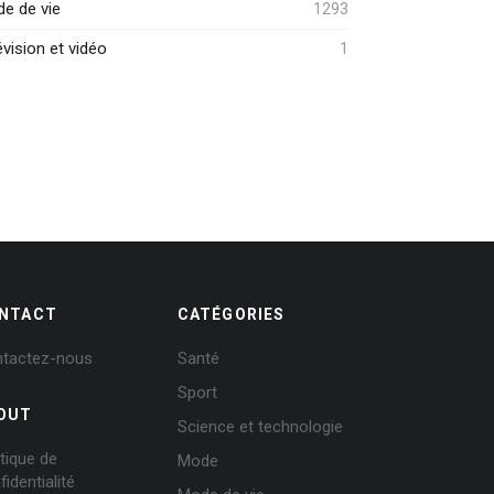
e de vie
1293
évision et vidéo
1
NTACT
CATÉGORIES
tactez-nous
Santé
Sport
OUT
Science et technologie
itique de
Mode
fidentialité