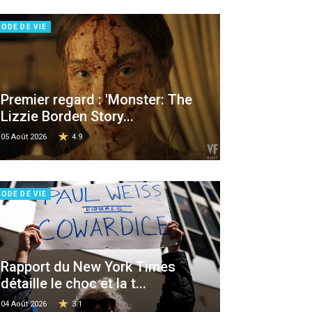
ODE DE VIE
Premier regard : 'Monster: The
Lizzie Borden Story...
05 Août 2026
4.9
ODE DE VIE
Rapport du New York Times
détaille le choc et la t...
04 Août 2026
3.1