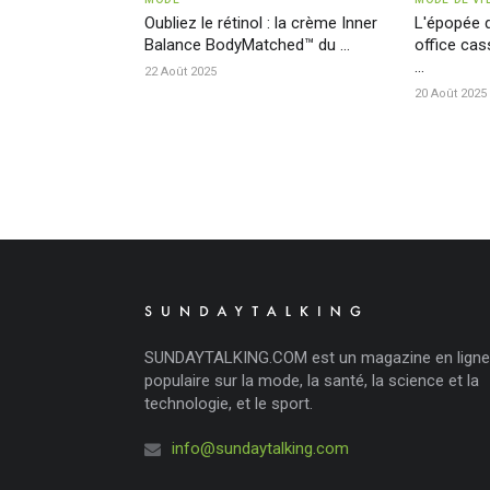
Oubliez le rétinol : la crème Inner
L'épopée d
Balance BodyMatched™ du ...
office ca
...
22 Août 2025
20 Août 2025
SUNDAYTALKING.COM est un magazine en ligne
populaire sur la mode, la santé, la science et la
technologie, et le sport.
info@sundaytalking.com