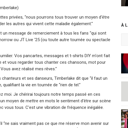
imberlake)
uttes privées, “nous pourrons tous trouver un moyen d'être
der les autres qui vivent cette maladie également.”
À 
ant un message de remerciement à tous les fans “qui sont
morrow ou JT Live ‘25 (ou toute autre tournée ou spectacle
umilier. Vos pancartes, messages et t-shirts DIY m'ont fait
ndre et vous regarder tous chanter ces chansons, mot pour
. Vous avez réalisé mes rêves.”
hanteurs et ses danseurs, Timberlake dit que “il faut un
qualifiant la vie en tournée de “rien de tel.”
hez moi. Je chérirai toujours notre temps passé en ces
ucun moyen de mettre en mots le sentiment d'être sur scène
vec vous tous. C'est une vibration de fréquence inégalée.
'il “ne sais vraiment pas ce que me réserve mon avenir sur