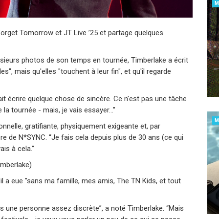
M
Forget Tomorrow et JT Live ’25 et partage quelques
ieurs photos de son temps en tournée, Timberlake a écrit
", mais qu'elles "touchent à leur fin", et qu'il regarde
ait écrire quelque chose de sincère. Ce n'est pas une tâche
 la tournée - mais, je vais essayer..."
M
nnelle, gratifiante, physiquement exigeante et, par
e de N*SYNC. “Je fais cela depuis plus de 30 ans (ce qui
ais à cela.”
imberlake)
 qu'il a eue "sans ma famille, mes amis, The TN Kids, et tout
s une personne assez discrète”, a noté Timberlake. “Mais