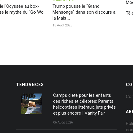
Mod
e l'Odyssée au box-
Trump pousse le "Grand
sse le mythe du "Go Wo
Mensonge" dans son discours à
Tél
la Mais ...
18 Août 2025
TENDANCES
CO
Camps d'été pour les enfants
Con
des riches et célèbres: Parents
hélicoptères littéraux, jets privés
AB
et plus encore | Vanity Fair
06 Août 2026
Pol
con