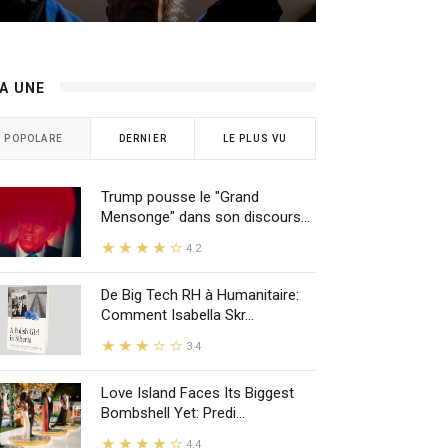
LA UNE
POPOLARE
DERNIER
LE PLUS VU
Trump pousse le "Grand
Mensonge" dans son discours...
4.2
De Big Tech RH à Humanitaire:
Comment Isabella Skr...
3.4
Love Island Faces Its Biggest
Bombshell Yet: Predi...
4.4