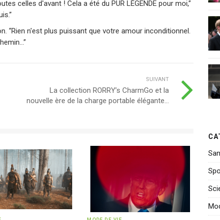
 toutes celles d'avant ! Cela a été du PUR LÉGENDE pour moi,”
is.”
tion. “Rien n'est plus puissant que votre amour inconditionnel.
chemin…”
SUIVANT
La collection RORRY’s CharmGo et la
nouvelle ère de la charge portable élégante...
CA
San
Spo
Sci
Mo
E
MODE DE VIE