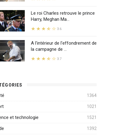
Le roi Charles retrouve le prince
Harry, Meghan Ma...
3.6
A l'intérieur de l'effondrement de
la campagne de ...
3.7
TÉGORIES
té
1364
rt
1021
ence et technologie
1521
de
1392