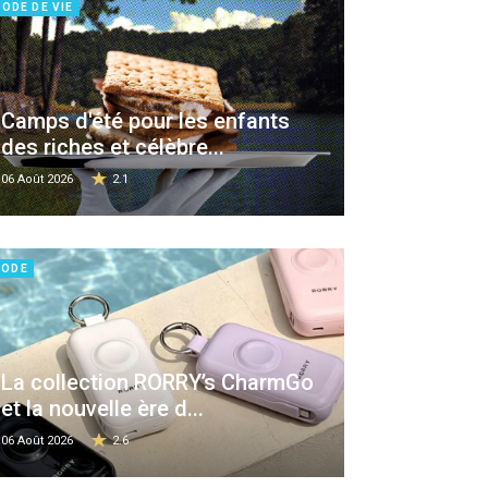
ODE DE VIE
Camps d'été pour les enfants
des riches et célèbre...
06 Août 2026
2.1
ODE
La collection RORRY’s CharmGo
et la nouvelle ère d...
06 Août 2026
2.6