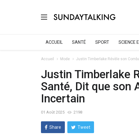
ACCUEIL
SANTÉ
SPORT
SCIENCE 
Accueil
Mode
Justin Timberlake Révèle son Combat
Justin Timberlake 
Santé, Dit que son 
Incertain
01 Août 2025
2198
Share
Tweet