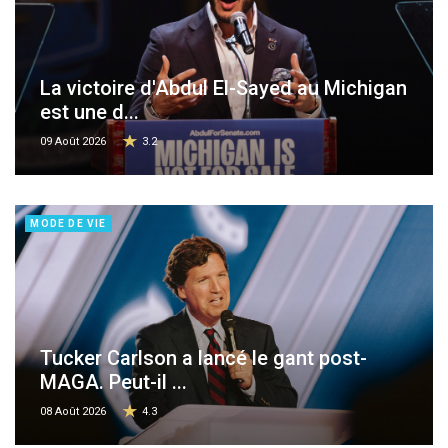
La victoire d'Abdul El-Sayed au Michigan
est une d...
09 Août 2026
3.2
MODE DE VIE
Tucker Carlson a lancé le gant post-
MAGA. Peut-il ...
08 Août 2026
4.3