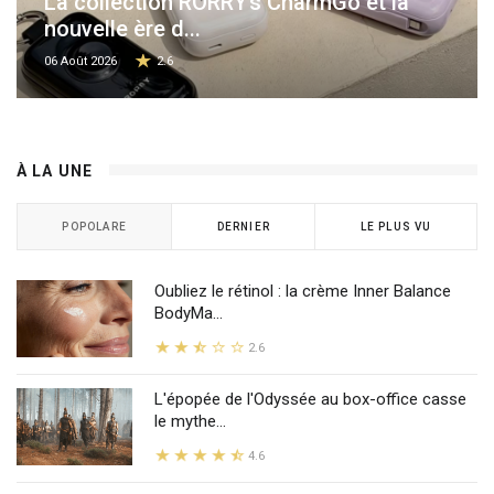
La collection RORRY’s CharmGo et la
nouvelle ère d...
06 Août 2026
2.6
À LA UNE
POPOLARE
DERNIER
LE PLUS VU
Oubliez le rétinol : la crème Inner Balance
BodyMa...
2.6
L'épopée de l'Odyssée au box-office casse
le mythe...
4.6