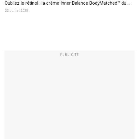
Oubliez le rétinol : la crème Inner Balance BodyMatched™ du ...
22 Juillet 2025
PUBLICITÉ