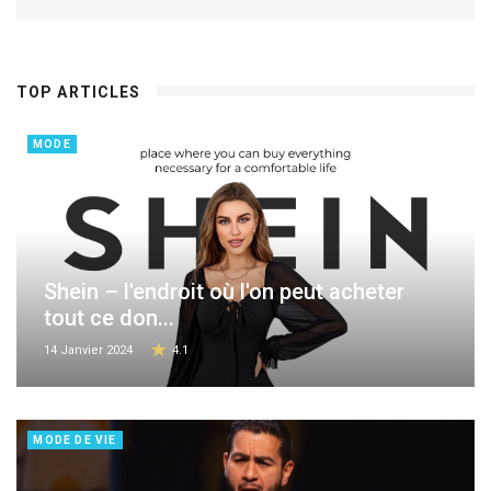
TOP ARTICLES
MODE
Shein – l'endroit où l'on peut acheter
tout ce don...
14 Janvier 2024
4.1
MODE DE VIE