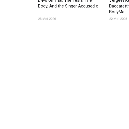
D4vd on Trial: The Tesla. The
Vergeet Re
Body. And the Singer Accused o
Daccarett'
...
BodyMat ..
23 Mei 2026
22 Mei 2026