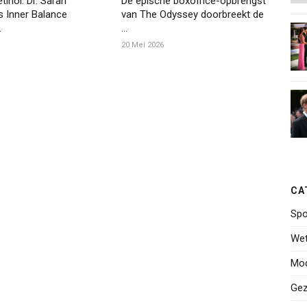
tinol: Dr. Sarah
De epische boxoffice-opbrengst
s Inner Balance
van The Odyssey doorbreekt de
.
...
20 Mei 2026
CA
Spo
Wet
Mo
Gez