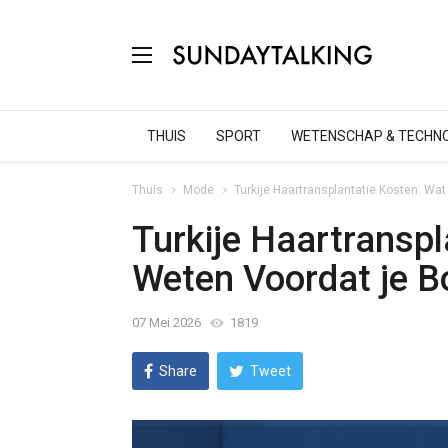
THUIS
SPORT
WETENSCHAP & TECHNO
Thuis
Mode
Turkije Haartransplantatie Kosten: Wat
Turkije Haartranspl
Weten Voordat je B
07 Mei 2026
1819
Share
Tweet