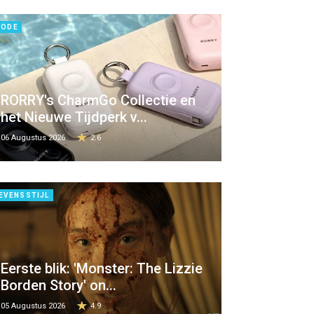
ODE
RORRY's CharmGo Collectie en
het Nieuwe Tijdperk v...
06 Augustus 2026
2.6
EVENSSTIJL
Eerste blik: 'Monster: The Lizzie
Borden Story' on...
05 Augustus 2026
4.9