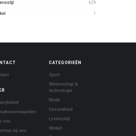
ensstijl
629
kel
1
NTACT
CATEGORIEËN
tact
Sport
Wetenschap &
ER
technologie
Mode
vacybeleid
Gezondheid
ruiksvoorwaarden
Levensstijl
r ons
Winkel
erteer bij ons