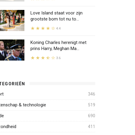
Love Island staat voor zijn
grootste bom tot nu to...
4.4
Koning Charles herenigt met
prins Harry, Meghan Ma...
3.6
TEGORIEËN
rt
346
enschap & technologie
519
de
690
ondheid
411