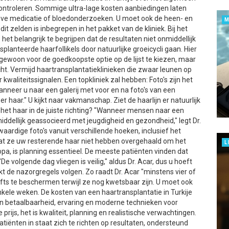
s controleren. Sommige ultra-lage kosten aanbiedingen laten
ieve medicatie of bloedonderzoeken. U moet ook de heen- en
M
t zelden is inbegrepen in het pakket van de kliniek. Bij het
het belangrijk te begrijpen dat de resultaten niet onmiddellijk
nsplanteerde haarfollikels door natuurlijke groeicycli gaan. Hier
 gewoon voor de goedkoopste optie op de lijst te kiezen, maar
t. Vermijd haartransplantatieklinieken die zwaar leunen op
waliteitssignalen. Een topkliniek zal hebben: Foto's zijn het
anneer u naar een galerij met voor en na foto's van een
eer haar." U kijkt naar vakmanschap. Ziet de haarlijn er natuurlijk
mt het haar in de juiste richting? "Wanneer mensen naar een
middellijk geassocieerd met jeugdigheid en gezondheid," legt Dr.
gwaardige foto's vanuit verschillende hoeken, inclusief het
dat ze uw resterende haar niet hebben overgehaald om het
L
uropa, is planning essentieel. De meeste patiënten vinden dat
 "De volgende dag vliegen is veilig," aldus Dr. Acar, dus u hoeft
kt de nazorgregels volgen. Zo raadt Dr. Acar "minstens vier of
rafts te beschermen terwijl ze nog kwetsbaar zijn. U moet ook
le weken. De kosten van een haartransplantatie in Turkije
en betaalbaarheid, ervaring en moderne technieken voor
 prijs, het is kwaliteit, planning en realistische verwachtingen.
atiënten in staat zich te richten op resultaten, ondersteund