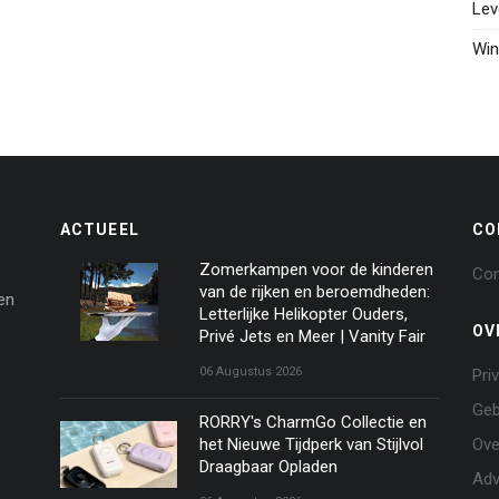
Lev
Win
ACTUEEL
CO
Zomerkampen voor de kinderen
Con
van de rijken en beroemdheden:
en
Letterlijke Helikopter Ouders,
OV
Privé Jets en Meer | Vanity Fair
06 Augustus 2026
Pri
Geb
RORRY's CharmGo Collectie en
het Nieuwe Tijdperk van Stijlvol
Ove
Draagbaar Opladen
Adv