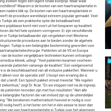
ing zoeken tegen een lagere totale kostprijs. Maar waar
L
erschillend? Waarom is de kosten van een haartransplantatie in
t een nadere blik op. De kosten van een haartransplantatie in
hil heeft de procedure wereldwijd extreem populair gemaakt. Veel
urkije als een praktische optie die betaalbaarheid
 prijsklasse komt niet voort uit het besparen op kwaliteit.
toren die het hele systeem vormgeven. Er zijn verschillende
en in Turkije betaalbaarder zijn vergeleken met Westerse
gestructureerde procedures aan te bieden zonder de algehele
erhogen. Turkije is een belangrijke bestemming geworden voor
artransplantatiechirurgie. Patiënten uit de VS en Europa
e van de kosten vergelijkbare technieken kunnen ontvangen.
Cosmedica-kliniek, uitlegt: "Veel patiënten kwamen voorheen
L
lvarende patiënten vanwege de kwaliteit." Een veelgenoemd
re is de beschikbaarheid van all-inclusive pakketten. Wanneer u
t alleen voor de operatie zelf. U koopt een ervaring die is
 dat u landt. Een typisch pakket omvat meestal: "We regelen
et ziekenhuis," zegt Dr. Acar. "En we stoppen niet na de ingreep.
e patiënten tevreden zijn met hun resultaten." Niet alle
 belangrijke factoren die van invloed zijn op de uiteindelijke
anning: "We berekenen mathematisch hoeveel er nodig is voor
000 nodig heeft, is het beter om het in één sessie te doen dan
sten van een haartransplantatie in Turkije over het algemeen