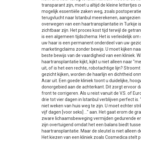
transparant zijn, moet u altijd de kleine lettertje
mogelijk essentiële zaken weg, zoals postoperat
terugvlucht naar Istanbul meerekenen, aangezien di
overwegen van een haartransplantatie in Turkije is 
zichtbaar zijn. Het proces kost tijd terwijl de getra
is een algemeen tijdschema: Het is verleidelijk om
uw haar is een permanent onderdeel van uw gezich
marketingclaims zonder bewijs. U moet kijken naar k
beste bewijs van de vaardigheid van een kliniek. W
haartransplantatie kijkt, kijkt u niet alleen naar "m
uit, of is het een rechte, robotachtige lijn? Stroo
gezicht kijken, worden de haarlijn en dichtheid on
Acar uit. Een goede kliniek toont u duidelijke, hoo
donorgebied aan de achterkant. Dit zorgt ervoor 
front te corrigeren. Als u reist vanuit de V.S. of E
drie tot vier dagen in Istanbul verblijven perfect is.
niet weken van huis weg te zijn. U moet echter stri
vijf dagen [voor seks] ..." aan. Het gaat erom de g
zware lichaamsbeweging vermijden gedurende enke
zijn overtuigend omdat het een balans biedt tuss
haartransplantatie. Maar de sleutel is niet alleen de
Het kiezen van een kliniek zoals Cosmedica stelt p