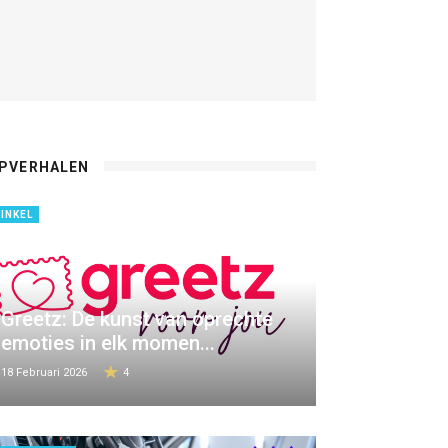
PVERHALEN
INKEL
Greetz: De kunst van oprechte
emoties in elk momen...
18 Februari 2026
4