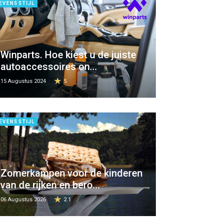
EVENSSTIJL
Winparts. Hoe kiest u de juiste
autoaccessoires on...
15 Augustus 2024
5
EVENSSTIJL
Zomerkampen voor de kinderen
van de rijken en bero...
06 Augustus 2026
2.1