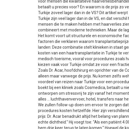
voor mensen die kwalitatieve haarverliesbehandel
betaalt u precies voor? En waarom is de prijs zo v
Turkije zoveel lager dan in de VS? Dit artikel werp
Turkije zijn veel lager dan in de VS, en dat versc
mensen die te maken hebben met haarverlies zien T
combineert met moderne technieken. Maar de lagere
Het komt voort uit structurele en economische fac
factoren die verklaren waarom transplantatieprijz
landen: Deze combinatie stelt klinieken in staat 
kosten van een haartransplantatie in Turkije te v
medisch toerisme, vooral voor procedures zoals ha
kiezen vaak voor Turkije omdat ze voor een fracti
Zoals Dr. Acar, hoofdchirurg en oprichter van de 
alleen maar vanwege de prijs. Nu komen zelfs we
voordeel van reizen naar Turkije voor een procedu
boekt bij een kliniek zoals Cosmedica, betaalt u nie
ontworpen om stressvrij te zijn vanaf het moment
alles ... luchthavenvervoer, hotel, transfers naar h
We zullen follow-up doen om ervoor te zorgen dat d
procedures kosten hetzelfde. Hier zijn verschillende
prijs: Dr. Acar benadrukt altijd het belang van pl
echte dichtheid." Hij voegt toe: "Als een patiënt 4.
hem drie keer terug te laten komen." Hoewel de ko