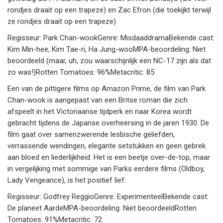
rondjes draait op een trapeze) en Zac Efron (die toekijkt terwijl
ze rondjes draait op een trapeze).
Regisseur: Park Chan-wookGenre: MisdaaddramaBekende cast:
Kim Min-hee, Kim Tae-ri, Ha Jung-wooMPA-beoordeling: Niet
beoordeeld (maar, uh, zou waarschijnlijk een NC-17 zijn als dat
zo was!)Rotten Tomatoes: 96%Metacritic: 85
Een van de pittigere films op Amazon Prime, de film van Park
Chan-wook is aangepast van een Britse roman die zich
afspeelt in het Victoriaanse tijdperk en naar Korea wordt
gebracht tijdens de Japanse overheersing in de jaren 1930. De
film gaat over samenzwerende lesbische geliefden,
verrassende wendingen, elegante setstukken en geen gebrek
aan bloed en liederlijkheid. Het is een beetje over-de-top, maar
in vergelijking met sommige van Parks eerdere films (Oldboy,
Lady Vengeance), is het positief lief.
Regisseur: Godfrey ReggioGenre: ExperimenteelBekende cast:
De planeet AardeMPA-beoordeling: Niet beoordeeldRotten
Tomatoes: 91%Metacritic: 72