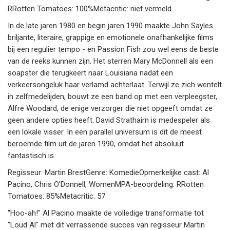
RRotten Tomatoes: 100%Metacritic: niet vermeld
In de late jaren 1980 en begin jaren 1990 maakte John Sayles
briljante, literaire, grappige en emotionele onafhankelijke films
bij een regulier tempo - en Passion Fish zou wel eens de beste
van de reeks kunnen zijn. Het sterren Mary McDonnell als een
soapster die terugkeert naar Louisiana nadat een
verkeersongeluk haar verlamd achterlaat. Terwijl ze zich wentelt
in zelfmedelijden, bouwt ze een band op met een verpleegster,
Alfre Woodard, de enige verzorger die niet opgeeft omdat ze
geen andere opties heeft. David Strathairn is medespeler als
een lokale visser. In een parallel universum is dit de meest
beroemde film uit de jaren 1990, omdat het absoluut
fantastisch is.
Regisseur: Martin BrestGenre: KomedieOpmerkelijke cast: Al
Pacino, Chris O'Donnell, WomenMPA-beoordeling: RRotten
Tomatoes: 85%Metacritic: 57
"Hoo-ah!" Al Pacino maakte de volledige transformatie tot
"Loud Al" met dit verrassende succes van regisseur Martin