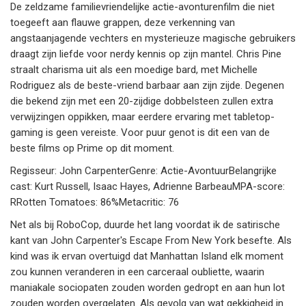
De zeldzame familievriendelijke actie-avonturenfilm die niet
toegeeft aan flauwe grappen, deze verkenning van
angstaanjagende vechters en mysterieuze magische gebruikers
draagt zijn liefde voor nerdy kennis op zijn mantel. Chris Pine
straalt charisma uit als een moedige bard, met Michelle
Rodriguez als de beste-vriend barbaar aan zijn zijde. Degenen
die bekend zijn met een 20-zijdige dobbelsteen zullen extra
verwijzingen oppikken, maar eerdere ervaring met tabletop-
gaming is geen vereiste. Voor puur genot is dit een van de
beste films op Prime op dit moment.
Regisseur: John CarpenterGenre: Actie-AvontuurBelangrijke
cast: Kurt Russell, Isaac Hayes, Adrienne BarbeauMPA-score:
RRotten Tomatoes: 86%Metacritic: 76
Net als bij RoboCop, duurde het lang voordat ik de satirische
kant van John Carpenter's Escape From New York besefte. Als
kind was ik ervan overtuigd dat Manhattan Island elk moment
zou kunnen veranderen in een carceraal oubliette, waarin
maniakale sociopaten zouden worden gedropt en aan hun lot
zouden worden overgelaten. Als gevolg van wat gekkigheid in