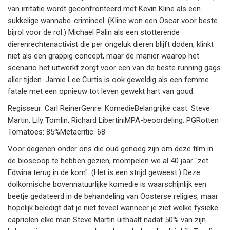
van irritatie wordt geconfronteerd met Kevin Kline als een
sukkelige wannabe-crimineel. (Kline won een Oscar voor beste
bijrol voor de rol.) Michael Palin als een stotterende
dierenrechtenactivist die per ongeluk dieren blijft doden, klinkt
niet als een grappig concept, maar de manier waarop het
scenario het uitwerkt zorgt voor een van de beste running gags
aller tijden. Jamie Lee Curtis is ook geweldig als een femme
fatale met een opnieuw tot leven gewekt hart van goud.
Regisseur: Carl ReinerGenre: KomedieBelangrijke cast: Steve
Martin, Lily Tomlin, Richard LibertiniMPA-beoordeling: PGRotten
Tomatoes: 85%Metacritic: 68
Voor degenen onder ons die oud genoeg zijn om deze film in
de bioscoop te hebben gezien, mompelen we al 40 jaar "zet
Edwina terug in de kom". (Het is een strijd geweest.) Deze
dolkomische bovennatuurlijke komedie is waarschijnlijk een
beetje gedateerd in de behandeling van Oosterse religies, maar
hopelijk beledigt dat je niet teveel wanneer je ziet welke fysieke
capriolen elke man Steve Martin uithaalt nadat 50% van zijn