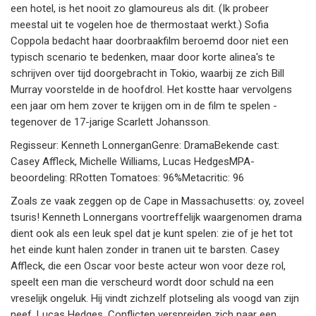
een hotel, is het nooit zo glamoureus als dit. (Ik probeer
meestal uit te vogelen hoe de thermostaat werkt.) Sofia
Coppola bedacht haar doorbraakfilm beroemd door niet een
typisch scenario te bedenken, maar door korte alinea's te
schrijven over tijd doorgebracht in Tokio, waarbij ze zich Bill
Murray voorstelde in de hoofdrol. Het kostte haar vervolgens
een jaar om hem zover te krijgen om in de film te spelen -
tegenover de 17-jarige Scarlett Johansson.
Regisseur: Kenneth LonnerganGenre: DramaBekende cast:
Casey Affleck, Michelle Williams, Lucas HedgesMPA-
beoordeling: RRotten Tomatoes: 96%Metacritic: 96
Zoals ze vaak zeggen op de Cape in Massachusetts: oy, zoveel
tsuris! Kenneth Lonnergans voortreffelijk waargenomen drama
dient ook als een leuk spel dat je kunt spelen: zie of je het tot
het einde kunt halen zonder in tranen uit te barsten. Casey
Affleck, die een Oscar voor beste acteur won voor deze rol,
speelt een man die verscheurd wordt door schuld na een
vreselijk ongeluk. Hij vindt zichzelf plotseling als voogd van zijn
neef, Lucas Hedges. Conflicten verspreiden zich naar een