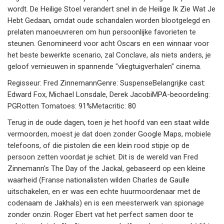
wordt. De Heilige Stoel verandert snel in de Heilige Ik Zie Wat Je
Hebt Gedaan, omdat oude schandalen worden blootgelegd en
prelaten manoeuvreren om hun persoonlijke favorieten te
steunen. Genomineerd voor acht Oscars en een winnaar voor
het beste bewerkte scenario, zal Conclave, als niets anders, je
geloof vernieuwen in spannende "vliegtuigverhalen" cinema.
Regisseur: Fred ZinnemannGenre: SuspenseBelangrijke cast:
Edward Fox, Michael Lonsdale, Derek JacobiMPA-beoordeling:
PGRotten Tomatoes: 91%Metacritic: 80
Terug in de oude dagen, toen je het hoofd van een staat wilde
vermoorden, moest je dat doen zonder Google Maps, mobiele
telefoons, of die pistolen die een klein rood stipje op de
persoon zetten voordat je schiet. Dit is de wereld van Fred
Zinnemann's The Day of the Jackal, gebaseerd op een kleine
waarheid (Franse nationalisten wilden Charles de Gaulle
uitschakelen, en er was een echte huurmoordenaar met de
codenaam de Jakhals) en is een meesterwerk van spionage
zonder onzin. Roger Ebert vat het perfect samen door te