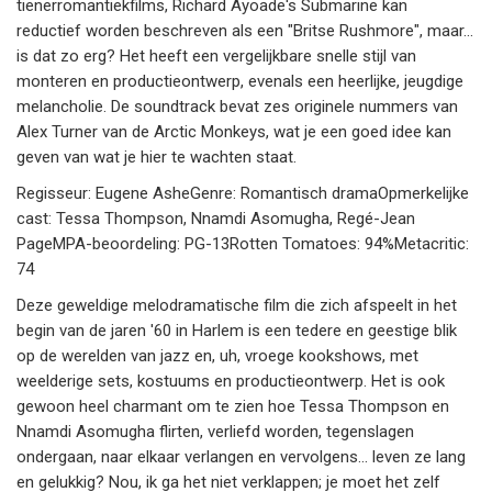
tienerromantiekfilms, Richard Ayoade's Submarine kan
reductief worden beschreven als een "Britse Rushmore", maar...
is dat zo erg? Het heeft een vergelijkbare snelle stijl van
monteren en productieontwerp, evenals een heerlijke, jeugdige
melancholie. De soundtrack bevat zes originele nummers van
Alex Turner van de Arctic Monkeys, wat je een goed idee kan
geven van wat je hier te wachten staat.
Regisseur: Eugene AsheGenre: Romantisch dramaOpmerkelijke
cast: Tessa Thompson, Nnamdi Asomugha, Regé-Jean
PageMPA-beoordeling: PG-13Rotten Tomatoes: 94%Metacritic:
74
Deze geweldige melodramatische film die zich afspeelt in het
begin van de jaren '60 in Harlem is een tedere en geestige blik
op de werelden van jazz en, uh, vroege kookshows, met
weelderige sets, kostuums en productieontwerp. Het is ook
gewoon heel charmant om te zien hoe Tessa Thompson en
Nnamdi Asomugha flirten, verliefd worden, tegenslagen
ondergaan, naar elkaar verlangen en vervolgens... leven ze lang
en gelukkig? Nou, ik ga het niet verklappen; je moet het zelf