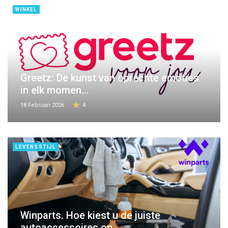
WINKEL
Greetz: De kunst van oprechte emoties
in elk momen...
18 Februari 2026
4
LEVENSSTIJL
Winparts. Hoe kiest u de juiste
autoaccessoires on...