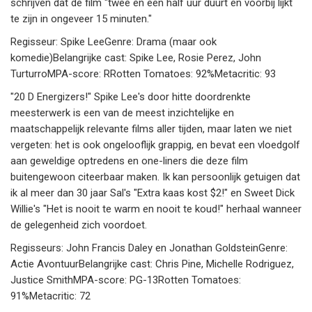
schrijven dat de film "twee en een half uur duurt en voorbij lijkt
te zijn in ongeveer 15 minuten."
Regisseur: Spike LeeGenre: Drama (maar ook
komedie)Belangrijke cast: Spike Lee, Rosie Perez, John
TurturroMPA-score: RRotten Tomatoes: 92%Metacritic: 93
"20 D Energizers!" Spike Lee's door hitte doordrenkte
meesterwerk is een van de meest inzichtelijke en
maatschappelijk relevante films aller tijden, maar laten we niet
vergeten: het is ook ongelooflijk grappig, en bevat een vloedgolf
aan geweldige optredens en one-liners die deze film
buitengewoon citeerbaar maken. Ik kan persoonlijk getuigen dat
ik al meer dan 30 jaar Sal's "Extra kaas kost $2!" en Sweet Dick
Willie's "Het is nooit te warm en nooit te koud!" herhaal wanneer
de gelegenheid zich voordoet.
Regisseurs: John Francis Daley en Jonathan GoldsteinGenre:
Actie AvontuurBelangrijke cast: Chris Pine, Michelle Rodriguez,
Justice SmithMPA-score: PG-13Rotten Tomatoes:
91%Metacritic: 72