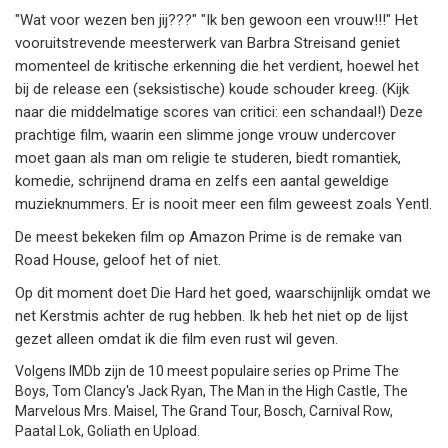
"Wat voor wezen ben jij???" "Ik ben gewoon een vrouw!!!" Het
vooruitstrevende meesterwerk van Barbra Streisand geniet
momenteel de kritische erkenning die het verdient, hoewel het
bij de release een (seksistische) koude schouder kreeg. (Kijk
naar die middelmatige scores van critici: een schandaal!) Deze
prachtige film, waarin een slimme jonge vrouw undercover
moet gaan als man om religie te studeren, biedt romantiek,
komedie, schrijnend drama en zelfs een aantal geweldige
muzieknummers. Er is nooit meer een film geweest zoals Yentl.
De meest bekeken film op Amazon Prime is de remake van
Road House, geloof het of niet.
Op dit moment doet Die Hard het goed, waarschijnlijk omdat we
net Kerstmis achter de rug hebben. Ik heb het niet op de lijst
gezet alleen omdat ik die film even rust wil geven.
Volgens IMDb zijn de 10 meest populaire series op Prime The
Boys, Tom Clancy's Jack Ryan, The Man in the High Castle, The
Marvelous Mrs. Maisel, The Grand Tour, Bosch, Carnival Row,
Paatal Lok, Goliath en Upload.