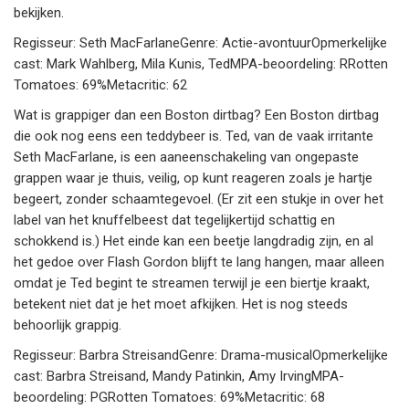
bekijken.
Regisseur: Seth MacFarlaneGenre: Actie-avontuurOpmerkelijke
cast: Mark Wahlberg, Mila Kunis, TedMPA-beoordeling: RRotten
Tomatoes: 69%Metacritic: 62
Wat is grappiger dan een Boston dirtbag? Een Boston dirtbag
die ook nog eens een teddybeer is. Ted, van de vaak irritante
Seth MacFarlane, is een aaneenschakeling van ongepaste
grappen waar je thuis, veilig, op kunt reageren zoals je hartje
begeert, zonder schaamtegevoel. (Er zit een stukje in over het
label van het knuffelbeest dat tegelijkertijd schattig en
schokkend is.) Het einde kan een beetje langdradig zijn, en al
het gedoe over Flash Gordon blijft te lang hangen, maar alleen
omdat je Ted begint te streamen terwijl je een biertje kraakt,
betekent niet dat je het moet afkijken. Het is nog steeds
behoorlijk grappig.
Regisseur: Barbra StreisandGenre: Drama-musicalOpmerkelijke
cast: Barbra Streisand, Mandy Patinkin, Amy IrvingMPA-
beoordeling: PGRotten Tomatoes: 69%Metacritic: 68