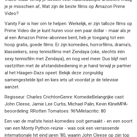
je je misschien af, Wat zijn de beste films op Amazon Prime
Video?
Vanity Fair is hier om te helpen. Werkelijk, er zijn talloze films op
Prime Video die je kunt huren voor een paar dollar - maar als je
al een Amazon Prime-abonnee bent, heb je toegang tot een
hoop gratis, goede films. Er zijn komedies, horrorfilms, drama's,
klassiekers, sexy tennisfilms met Zendaya (oke, slechts één
sexy tennisfilm met Zendaya), en nog veel meer. Dus blijf niet
vastzitten met de afstandsbediening in je hand terwijl je partner
al het Häagen-Dazs opeet. Bekijk deze zorgvuldig
samengestelde lijst en kies iets uit voordat je de televisie
aanzet.
Regisseur: Charles CrichtonGenre: KomedieBelangrijke cast:
John Cleese, Jamie Lee Curtis, Michael Palin, Kevin KlineMPA-
beoordeling: RRotten Tomatoes: 96%Metacritic: 80
Een van de mafste heist-komedies ooit gemaakt - en een soort
van een Monty Python-reünie - was ook een verrassende
internationale hit eind jaren '80, waarin John Cleese op zijn top