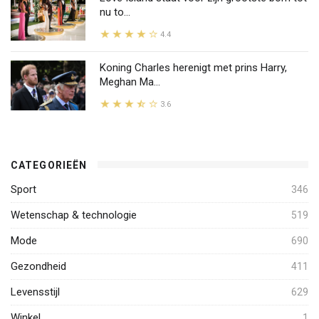
nu to...
4.4
Koning Charles herenigt met prins Harry,
Meghan Ma...
3.6
CATEGORIEËN
Sport
346
Wetenschap & technologie
519
Mode
690
Gezondheid
411
Levensstijl
629
Winkel
1