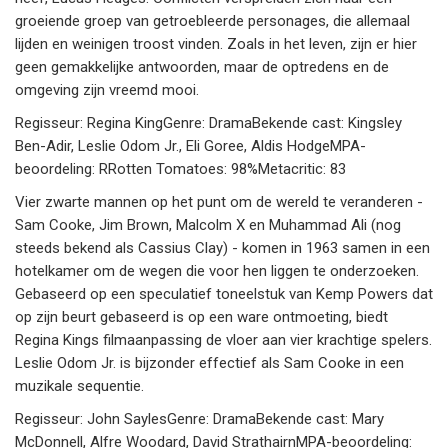
groeiende groep van getroebleerde personages, die allemaal
lijden en weinigen troost vinden. Zoals in het leven, zijn er hier
geen gemakkelijke antwoorden, maar de optredens en de
omgeving zijn vreemd mooi.
Regisseur: Regina KingGenre: DramaBekende cast: Kingsley
Ben-Adir, Leslie Odom Jr., Eli Goree, Aldis HodgeMPA-
beoordeling: RRotten Tomatoes: 98%Metacritic: 83
Vier zwarte mannen op het punt om de wereld te veranderen -
Sam Cooke, Jim Brown, Malcolm X en Muhammad Ali (nog
steeds bekend als Cassius Clay) - komen in 1963 samen in een
hotelkamer om de wegen die voor hen liggen te onderzoeken.
Gebaseerd op een speculatief toneelstuk van Kemp Powers dat
op zijn beurt gebaseerd is op een ware ontmoeting, biedt
Regina Kings filmaanpassing de vloer aan vier krachtige spelers.
Leslie Odom Jr. is bijzonder effectief als Sam Cooke in een
muzikale sequentie.
Regisseur: John SaylesGenre: DramaBekende cast: Mary
McDonnell, Alfre Woodard, David StrathairnMPA-beoordeling: