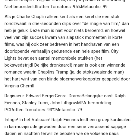
Niet beoordeeldRotten Tomatoes: 95%Metacritic: 99
Als je Charlie Chaplin alleen kent als een kerel die een stok
rondzwaait in drie-seconden clips over "de magie van film," dan
heb je geluk. Deze man is niet voor niets beroemd, en hoewel
veel van zijn succes kwam van slapstick momenten in korte
films, was hij ook zeer bedreven in het handhaven van een
doorlopende verhaallijn gedurende een hele speelfilm. City
Lights bevat een aantal memorabele stukken (het
bokswedstrijd! De rijke dronkaard!) maar is ook een winnende
romance waarin Chaplins Tramp (ja, de stokzwaaiende man)
het hart wint van een blinde bloemenverkoopster gespeeld door
Virginia Cherrill.
Regisseur: Edward BergerGenre: DramaBelangrijke cast: Ralph
Fiennes, Stanley Tucci, John LithgowMPA-beoordeling:
PGRotten Tomatoes: 93%Metacritic: 79
Intrige! In het Vaticaan! Ralph Fiennes leidt een groep kardinalen
in karmozijnrode gewaden door een serie verrassend sappige
dagen en nachten terwijl ze bepalen wie de volgende paus