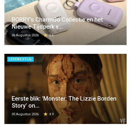
RORRY's CharmGo Collectie en het
Nieuwe Tijdperk v...
06 Augustus 2026
2.6
LEVENSSTIJL
Eerste blik: 'Monster: The Lizzie Borden
Story' on...
05 Augustus 2026
4.9