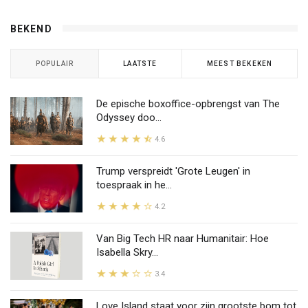
BEKEND
POPULAIR
LAATSTE
MEEST BEKEKEN
De epische boxoffice-opbrengst van The
Odyssey doo...
4.6
Trump verspreidt 'Grote Leugen' in
toespraak in he...
4.2
Van Big Tech HR naar Humanitair: Hoe
Isabella Skry...
3.4
Love Island staat voor zijn grootste bom tot