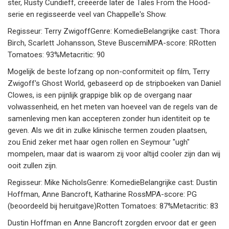
ster, Rusty Cundieff, creëerde later de Tales From the Hood-
serie en regisseerde veel van Chappelle's Show.
Regisseur: Terry ZwigoffGenre: KomedieBelangrijke cast: Thora
Birch, Scarlett Johansson, Steve BuscemiMPA-score: RRotten
Tomatoes: 93%Metacritic: 90
Mogelijk de beste lofzang op non-conformiteit op film, Terry
Zwigoff's Ghost World, gebaseerd op de stripboeken van Daniel
Clowes, is een pijnlijk grappige blik op de overgang naar
volwassenheid, en het meten van hoeveel van de regels van de
samenleving men kan accepteren zonder hun identiteit op te
geven. Als we dit in zulke klinische termen zouden plaatsen,
zou Enid zeker met haar ogen rollen en Seymour "ugh"
mompelen, maar dat is waarom zij voor altijd cooler zijn dan wij
ooit zullen zijn.
Regisseur: Mike NicholsGenre: KomedieBelangrijke cast: Dustin
Hoffman, Anne Bancroft, Katharine RossMPA-score: PG
(beoordeeld bij heruitgave)Rotten Tomatoes: 87%Metacritic: 83
Dustin Hoffman en Anne Bancroft zorgden ervoor dat er geen