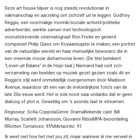
Deze art house blijver is nog steeds revolutionair in
vakmanschap en aarzeling om zichzelf uit te leggen. Godfrey
Reggio, een voormalige monnik/sociale activist/politieke
adverteerder, werkte samen met technologisch
vooruitstrevende cinematograaf Ron Fricke en gevierd
componist Philip Glass om Koyaanisqatsi te maken, een portret
van de natuurlijke wereld en haar menselijke bewoners die in
een vreemde mooie disharmonie leven. (De titel betekent
"Leven uit Balans" in de Hopi-taal.) Niemand had ooit zo'n
verzameling van beelden op muziek gezet gezien zoals dit en
Reggio's stijl werd onmiddellijk overgenomen door Madison
Avenue, waardoor dit een van de invloedrijkste foto's van de
late 20e eeuw werd. Het is ook nooit saai ondanks dat er geen
dialoog of plot is. Geweldig om 's avonds laat te streamen.
Regisseur: Sofia CoppolaGenre: DramaBekende cast: Bill
Murray, Scarlett Johansson, Giovanni RibisiMPA-beoordeling:
RRotten Tomatoes: 95%Metacritic: 91
Ik weet niet hoe het met jou zit, maar wanneer ik me verveel in