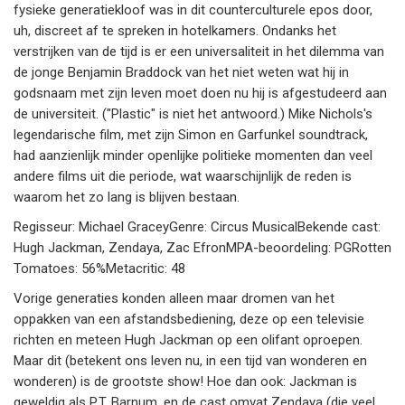
fysieke generatiekloof was in dit counterculturele epos door,
uh, discreet af te spreken in hotelkamers. Ondanks het
verstrijken van de tijd is er een universaliteit in het dilemma van
de jonge Benjamin Braddock van het niet weten wat hij in
godsnaam met zijn leven moet doen nu hij is afgestudeerd aan
de universiteit. ("Plastic" is niet het antwoord.) Mike Nichols's
legendarische film, met zijn Simon en Garfunkel soundtrack,
had aanzienlijk minder openlijke politieke momenten dan veel
andere films uit die periode, wat waarschijnlijk de reden is
waarom het zo lang is blijven bestaan.
Regisseur: Michael GraceyGenre: Circus MusicalBekende cast:
Hugh Jackman, Zendaya, Zac EfronMPA-beoordeling: PGRotten
Tomatoes: 56%Metacritic: 48
Vorige generaties konden alleen maar dromen van het
oppakken van een afstandsbediening, deze op een televisie
richten en meteen Hugh Jackman op een olifant oproepen.
Maar dit (betekent ons leven nu, in een tijd van wonderen en
wonderen) is de grootste show! Hoe dan ook: Jackman is
geweldig als P.T. Barnum, en de cast omvat Zendaya (die veel