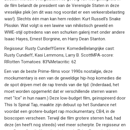
de film belandt de president van de Verenigde Staten in deze
vreselijke plek (en dit was nog voordat er een verkeersbelasting
was!). Slechts één man kan hem redden: Kurt Russell's Snake
Plisskin. Wat volgt is een lawine van nihilistisch geweld en
WWE-stijl optredens van een schurken galerij met onder andere
Isaac Hayes, Ernest Borgnine, en Harry Dean Stanton.
Regisseur: Rusty CundieffGenre: KomedieBelangrijke cast:
Rusty Cundieff, Kasi Lemmons, Larry B. ScottMPA-score:
RRotten Tomatoes: 83%Metacritic: 62
Een van de beste Prime-films voor 1990s nostalgie, deze
mockumentary is een van de geweldige hip-hop komedies die
de spot drijven met de rap trends van die tijd. (Inderdaad, het
moet worden opgemerkt dat er verschillende sterren waren
met "Ice" in hun naam.) Deze low-budget film, geïnspireerd door
This Is Spinal Tap, maakte zijn debuut op het Sundance net
voordat een grotere-budget rap mockumentary, CB4, in de
bioscopen verscheen. Terwijl die film grotere sterren had, had
deze (en heeft nog steeds) veel meer scherpte. De regisseur en