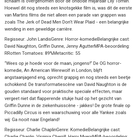
lichaam is overgenomen door de ondode miljardair Lily Tomlin.
Hoewel dit nog steeds een knotsgekke film is, was dit de eerste
van Martins films die niet alleen een parade van grappen was
zoals The Jerk of Dead Men Don't Wear Plaid - een belangrijke
wending in een geweldige carrière.
Regisseur: John LandisGenre: Horror-komedieBelangrijke cast:
David Naughton, Griffin Dunne, Jenny AgutterMPA-beoordeling:
RRotten Tomatoes: 89%Metacritic: 55
“Wees op je hoede voor de maan, jongens!” De OG horror-
komedie, An American Werewolf in London, blijft
angstaanjagend eng, oprecht grappig en nog steeds een beetje
schokkend. De transformatiescène van David Naughton is de
gouden standaard voor praktische speciale effecten, maar
vergeet niet dat flapperende stukje huid op het gezicht van
Griffin Dunne in de ziekenhuisscène - jakkes! De grote finale op
Piccadilly Circus is een waarschuwing voor alle Yankee zoals
wij: Ga nooit naar Engeland!
Regisseur: Charlie ChaplinGenre: KomedieBelangrijke cast:
Charlie Chaplin, Virginia Cherrill, Harry MyersMPA-beoordeling: