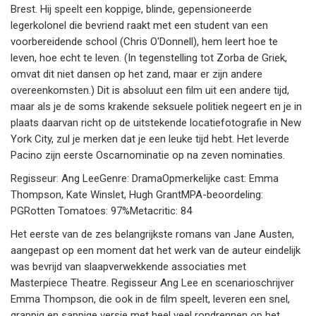
Brest. Hij speelt een koppige, blinde, gepensioneerde
legerkolonel die bevriend raakt met een student van een
voorbereidende school (Chris O'Donnell), hem leert hoe te
leven, hoe echt te leven. (In tegenstelling tot Zorba de Griek,
omvat dit niet dansen op het zand, maar er zijn andere
overeenkomsten.) Dit is absoluut een film uit een andere tijd,
maar als je de soms krakende seksuele politiek negeert en je in
plaats daarvan richt op de uitstekende locatiefotografie in New
York City, zul je merken dat je een leuke tijd hebt. Het leverde
Pacino zijn eerste Oscarnominatie op na zeven nominaties.
Regisseur: Ang LeeGenre: DramaOpmerkelijke cast: Emma
Thompson, Kate Winslet, Hugh GrantMPA-beoordeling:
PGRotten Tomatoes: 97%Metacritic: 84
Het eerste van de zes belangrijkste romans van Jane Austen,
aangepast op een moment dat het werk van de auteur eindelijk
was bevrijd van slaapverwekkende associaties met
Masterpiece Theatre. Regisseur Ang Lee en scenarioschrijver
Emma Thompson, die ook in de film speelt, leveren een snel,
grappig en sappige versie met heel veel rondrennen op het