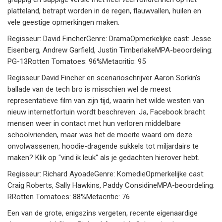
platteland, betrapt worden in de regen, flauwvallen, huilen en
vele geestige opmerkingen maken.
Regisseur: David FincherGenre: DramaOpmerkelijke cast: Jesse
Eisenberg, Andrew Garfield, Justin TimberlakeMPA-beoordeling:
PG-13Rotten Tomatoes: 96%Metacritic: 95
Regisseur David Fincher en scenarioschrijver Aaron Sorkin's
ballade van de tech bro is misschien wel de meest
representatieve film van zijn tijd, waarin het wilde westen van
nieuw internetfortuin wordt beschreven. Ja, Facebook bracht
mensen weer in contact met hun verloren middelbare
schoolvrienden, maar was het de moeite waard om deze
onvolwassenen, hoodie-dragende sukkels tot miljardairs te
maken? Klik op "vind ik leuk" als je gedachten hierover hebt.
Regisseur: Richard AyoadeGenre: KomedieOpmerkelijke cast:
Craig Roberts, Sally Hawkins, Paddy ConsidineMPA-beoordeling:
RRotten Tomatoes: 88%Metacritic: 76
Een van de grote, enigszins vergeten, recente eigenaardige