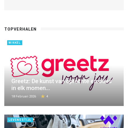
TOPVERHALEN
WINKEL
Greetz: De kunst van oprechte emoties
in elk momen...
18 Februari 2026
4
LEVENSSTIJL