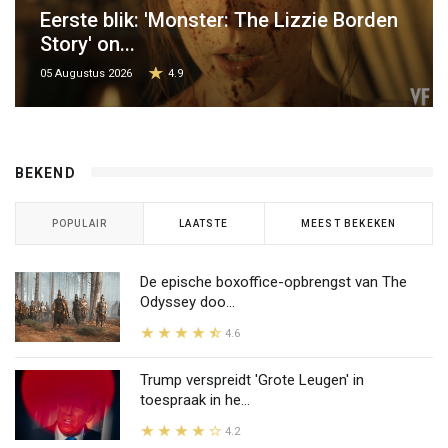
Eerste blik: 'Monster: The Lizzie Borden
Story' on...
05 Augustus 2026
4.9
BEKEND
POPULAIR
LAATSTE
MEEST BEKEKEN
De epische boxoffice-opbrengst van The
Odyssey doo...
4.6
Trump verspreidt 'Grote Leugen' in
toespraak in he...
4.2