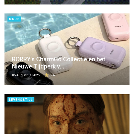
MODE
RORRY's CharmGo Collectie en het
Nieuwe Tijdperk v...
06 Augustus 2026
2.6
LEVENSSTIJL