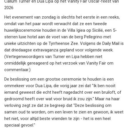
Callum Turner en Dua Lipa op het Vanity Fair Oscar-feest van
2026
Het evenement van zondag is slechts het eerste in een reeks,
omdat van het paar wordt verwacht dat ze een tweede
huwelijksceremonie houden in de Villa Igiea op Sicilië, een 5-
sterren luxe hotel aan de voet van de berg Pellegrino met
unieke uitzichten op de Tyrrheense Zee. Volgens de Daily Mail is
dat driedaagse extravaganza gepland voor volgende week.
(Vertegenwoordigers van Turner en Lipa hebben niet
onmiddellijk gereageerd op het verzoek van Vanity Fair om
commentaar.)
De beslissing om een grootse ceremonie te houden is een
ommekeer voor Dua Lipa, die vorig jaar zei dat "Ik ben nooit
iemand geweest die echt heeft nagedacht over een bruiloft, of
gedroomd heeft over wat voor bruid ik zou zijn." Maar na haar
verloving zegt ze dat ze begreep dat "Deze beslissing om
samen oud te worden, om een leven te zien en gewoon, ik weet
het niet, voor altijd beste vrienden te zijn - het is een heel
speciaal gevoel."