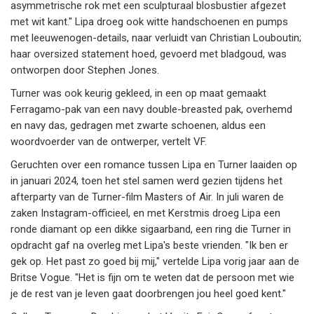
asymmetrische rok met een sculpturaal blosbustier afgezet
met wit kant." Lipa droeg ook witte handschoenen en pumps
met leeuwenogen-details, naar verluidt van Christian Louboutin;
haar oversized statement hoed, gevoerd met bladgoud, was
ontworpen door Stephen Jones.
Turner was ook keurig gekleed, in een op maat gemaakt
Ferragamo-pak van een navy double-breasted pak, overhemd
en navy das, gedragen met zwarte schoenen, aldus een
woordvoerder van de ontwerper, vertelt VF.
Geruchten over een romance tussen Lipa en Turner laaiden op
in januari 2024, toen het stel samen werd gezien tijdens het
afterparty van de Turner-film Masters of Air. In juli waren de
zaken Instagram-officieel, en met Kerstmis droeg Lipa een
ronde diamant op een dikke sigaarband, een ring die Turner in
opdracht gaf na overleg met Lipa's beste vrienden. "Ik ben er
gek op. Het past zo goed bij mij," vertelde Lipa vorig jaar aan de
Britse Vogue. "Het is fijn om te weten dat de persoon met wie
je de rest van je leven gaat doorbrengen jou heel goed kent."