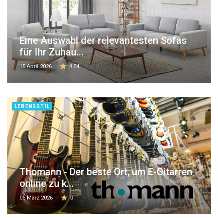
Eine Auswahl der relevantesten Sofas
für Ihr Zuhau...
15 April 2026
4.54
LEBENSSTIL
Thomann - Der beste Ort, um E-Gitarren
online zu k...
05 März 2026
0