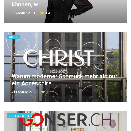
können, w...
14 Januar 2024
4.3
SHOP
Warum moderner Schmuck mehr als nur
ein Accessoire...
21 Februar 2026
4
LEBENSSTIL