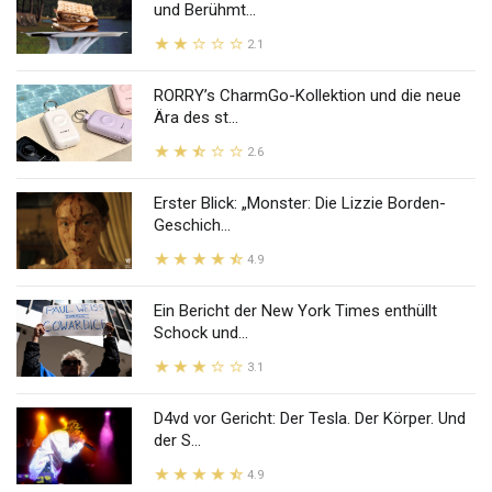
und Berühmt...
2.1
RORRY’s CharmGo-Kollektion und die neue
Ära des st...
2.6
Erster Blick: „Monster: Die Lizzie Borden-
Geschich...
4.9
Ein Bericht der New York Times enthüllt
Schock und...
3.1
D4vd vor Gericht: Der Tesla. Der Körper. Und
der S...
4.9