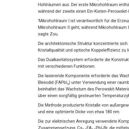
Hohlräumen aus. Der erste Mikrohohlraum enthä
während der zweite einen Ein-Kisten-Perowskit-
'Mikrohohlraum I ist verantwortlich für die Erze
Mikrohohlraum II geht, während Mikrohohlraum II 
sagte Zou.
Die architektonische Struktur konzentrierte sic
Kristallqualität und optische Koppeleffizienz zu 
Das Dualkavitätssystem erforderte die Konstru
mit verschiedenen Funktionen.
Die lasierende Komponente erforderte das Wach
Bleiiodid (FAPbI₃) unter Verwendung einer raumb
beinhaltet das Wachstum des Perowskit-Materia
über einen sorgfältig gesteuerten Temperaturzyk
Die Methode produzierte Kristalle von außergewö
und eine optimierte Dicke von etwa 180 nm.
Die zur elektrischen Anregung verwendete Kom
Zusammensetzung, Cs₀.₅FA₀.₅PbI₂Br, die mittel