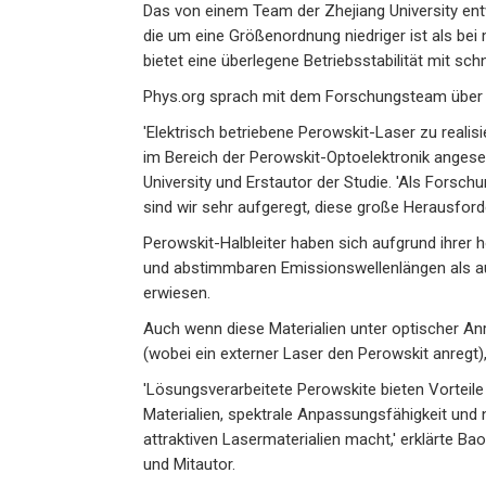
Das von einem Team der Zhejiang University entw
die um eine Größenordnung niedriger ist als be
bietet eine überlegene Betriebsstabilität mit sc
Phys.org sprach mit dem Forschungsteam über i
'Elektrisch betriebene Perowskit-Laser zu reali
im Bereich der Perowskit-Optoelektronik angese
University und Erstautor der Studie. 'Als Forsch
sind wir sehr aufgeregt, diese große Herausfor
Perowskit-Halbleiter haben sich aufgrund ihrer 
und abstimmbaren Emissionswellenlängen als a
erwiesen.
Auch wenn diese Materialien unter optischer An
(wobei ein externer Laser den Perowskit anregt),
'Lösungsverarbeitete Perowskite bieten Vorteile
Materialien, spektrale Anpassungsfähigkeit und 
attraktiven Lasermaterialien macht,' erklärte B
und Mitautor.