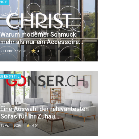
HOP
Warum moderner Schmuck
mehr als nur ein Accessoire...
21 Februar 2026
4
EBENSSTIL
Eine Auswahl der relevantesten
Sofas für Ihr Zuhau...
15 April 2026
4.54