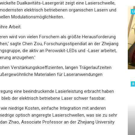
ickelte Dualkavitäts-Lasergerät zeigt eine Lasierschwelle,
i modernsten elektrisch betriebenen organischen Lasern und
L
hnellen Modulationsmöglichkeiten.
hre Arbeit.
sieren wird von vielen Forschern als größte Herausforderung
hen,' sagte Chen Zou, Forschungsstipendiat an der Zhejiang
ungsgruppe, die aktiv an Perowskit-LEDs und -Laser arbeitet,
derung anzugehen.'
hohen Verstärkungskoeffizienten, langen Trägerlaufzeiten
ußergewöhnliche Materialien für Laseranwendungen
R
regung eine beeindruckende Lasierleistung erbracht haben
 blieb der elektrisch betriebene Laser schwer fassbar.
 wie niedrige Kosten, einfache Integration mit anderen
niedrige optisch angeregte Lasierschwellen, was sie zu sehr
aodan Zhao, Associate Professor an der Zhejiang University