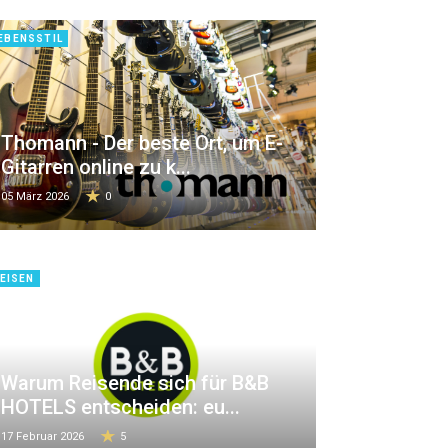
EBENSSTIL
Thomann - Der beste Ort, um E-
Gitarren online zu k...
05 März 2026
0
EISEN
Warum Reisende sich für B&B
HOTELS entscheiden: eu...
17 Februar 2026
5