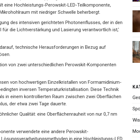
lt eine Hochleistungs-Perowskit-LED-Teilkomponente,
Mikrohohlraum mit niedriger Schwelle beherbergt.
ugung des intensiven gerichteten Photonenflusses, der in den
für die Lichtverstärkung und Lasierung verantwortlich ist,'
h darauf, technische Herausforderungen in Bezug auf
lösen.
ktion von zwei unterschiedlichen Perowskit-Komponenten
sen von hochwertigen Einzelkristallen von Formamidinium-
KA
edingten inversen Temperaturkristallisation. Diese Technik
ls in einem kontrollierten Raum zwischen zwei Oberflächen
Ges
lus, der etwa zwei Tage dauerte.
Spo
hnlicher Qualität: eine Oberflächenrauheit von nur 0,7 nm
Wis
Mo
ponente verwendete eine andere Perowskit-
s Lösungsverarbeitungsmethoden in eine Hochleistungs-LED