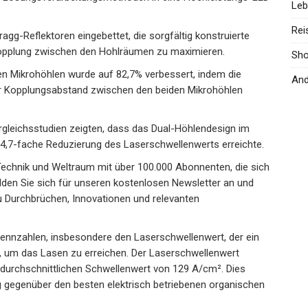
Leb
Rei
g-Reflektoren eingebettet, die sorgfältig konstruierte
kopplung zwischen den Hohlräumen zu maximieren.
Sh
en Mikrohöhlen wurde auf 82,7% verbessert, indem die
And
er Kopplungsabstand zwischen den beiden Mikrohöhlen
ergleichsstudien zeigten, dass das Dual-Höhlendesign im
e 4,7-fache Reduzierung des Laserschwellenwerts erreichte.
echnik und Weltraum mit über 100.000 Abonnenten, die sich
Melden Sie sich für unseren kostenlosen Newsletter an und
zu Durchbrüchen, Innovationen und relevanten
ennzahlen, insbesondere den Laserschwellenwert, der ein
d, um das Lasen zu erreichen. Der Laserschwellenwert
durchschnittlichen Schwellenwert von 129 A/cm². Dies
 gegenüber den besten elektrisch betriebenen organischen