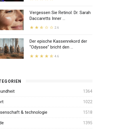
Vergessen Sie Retinol: Dr. Sarah
Daccaretts Inner ...
2.6
Der epische Kassenrekord der
"Odyssee" bricht den ...
4.6
TEGORIEN
undheit
1364
rt
1022
senschaft & technologie
1518
de
1395