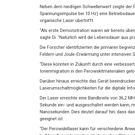
Neben dem niedrigen Schwellenwert zeigte der P
Spannungsimpulse bei 10 Hz) eine Betriebsdauer
organische Laser übertrifft.
"Als erste Demonstration waren wir bereits über
sagte Di. "Natürlich wird die Lebensdauer aus pra
Die Forscher identifizierten die primären begr
Feldern und Joule-Erwärmung unter intensiven 
"Diese könnten in Zukunft durch eine verbesser
Ionenmigration in den Perowskitmaterialien gel
Darüber hinaus erreichte das Gerät beeindrucke
Laserumschaltmöglichkeiten für die digitale In
Der Laser erreichte eine Bandbreite von 36,2 MHz
Sekunde ein- und ausgeschaltet werden kann, mit
Nanosekunden. Dies deutet darauf hin, dass da
geeignet ist.
"Der Perowskitlaser kann für verschiedene Anw