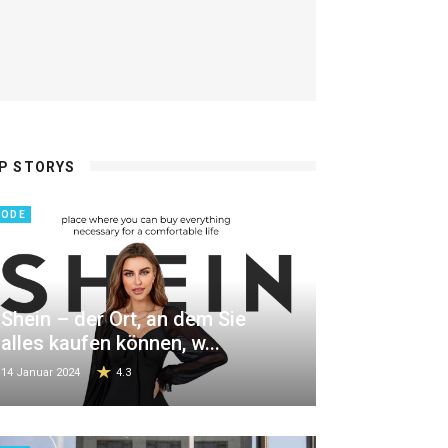
P STORYS
ODE
Shein – der Ort, an dem Sie
alles kaufen können, w...
14 Januar 2024
4.3