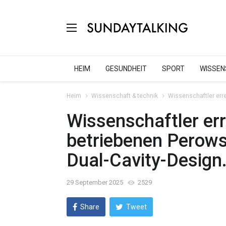
HEIM
GESUNDHEIT
SPORT
WISSEN
Heim
Wissenschaft & technik
Wissenschaftler erre
Wissenschaftler err
betriebenen Perows
Dual-Cavity-Design
29 September 2025
2529
Share
Tweet