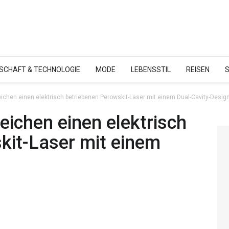
SCHAFT & TECHNOLOGIE
MODE
LEBENSSTIL
REISEN
ichen einen elektrisch betriebenen Perowskit-Laser mit einem Dual-Cavity-Design
eichen einen elektrisch
kit-Laser mit einem
.