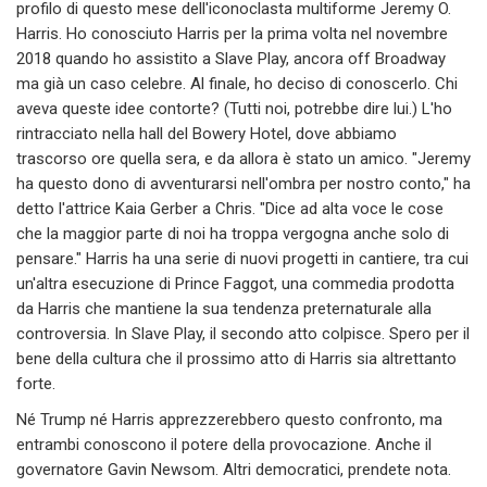
profilo di questo mese dell'iconoclasta multiforme Jeremy O.
Harris. Ho conosciuto Harris per la prima volta nel novembre
2018 quando ho assistito a Slave Play, ancora off Broadway
ma già un caso celebre. Al finale, ho deciso di conoscerlo. Chi
aveva queste idee contorte? (Tutti noi, potrebbe dire lui.) L'ho
rintracciato nella hall del Bowery Hotel, dove abbiamo
trascorso ore quella sera, e da allora è stato un amico. "Jeremy
ha questo dono di avventurarsi nell'ombra per nostro conto," ha
detto l'attrice Kaia Gerber a Chris. "Dice ad alta voce le cose
che la maggior parte di noi ha troppa vergogna anche solo di
pensare." Harris ha una serie di nuovi progetti in cantiere, tra cui
un'altra esecuzione di Prince Faggot, una commedia prodotta
da Harris che mantiene la sua tendenza preternaturale alla
controversia. In Slave Play, il secondo atto colpisce. Spero per il
bene della cultura che il prossimo atto di Harris sia altrettanto
forte.
Né Trump né Harris apprezzerebbero questo confronto, ma
entrambi conoscono il potere della provocazione. Anche il
governatore Gavin Newsom. Altri democratici, prendete nota.