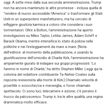
oggi. A sette mesi dalla sua seconda amministrazione, Trump
non ha ancora mantenuto le altre promesse - inclusa quella di
"rendere di nuovo accessibile l'America" o trasformare gli Stati
Uniti in un superpotere manifatturiero, ma ha cercato di
infliggere giustizia karmica a coloro che considera i suoi
tormentatori. Oltre a Bolton, l'amministrazione ha aperto
investigazioni su Miles Taylor, Letitia James, Adam Schiff e
Barack Obama, mentre intensifica lo stato di polizia nelle
politiche e nei festeggiamenti da mare a mare. [Nota
dell'editore: al momento della pubblicazione, e usando la
giustificazione dell'omicidio di Charlie Kirk, l'amministrazione ha
ampiamente giurato di indagare sui gruppi progressisti. 'Lo
faremo in nome di Charlie,' ha detto Stephen Miller. Leggi qui la
colonna del redattore contribuente Ta-Nehisi Coates sulla
risposta revisionista alla morte di Kirk.] Chiamalo velocità di
proiettile o sciocchezza e meraviglia, o forse chiamalo
spettacolo. Ci sono luci, telecamere e azione; c'è persino il
trucco da palcoscenico. Trump è, tra le altre qualità, una regina
drammatica molto efficace.