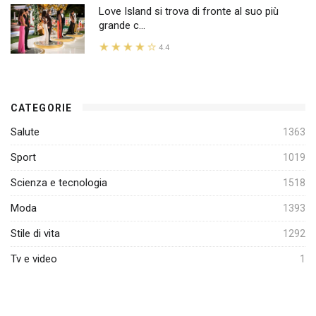
Love Island si trova di fronte al suo più
grande c...
4.4
CATEGORIE
Salute
1363
Sport
1019
Scienza e tecnologia
1518
Moda
1393
Stile di vita
1292
Tv e video
1