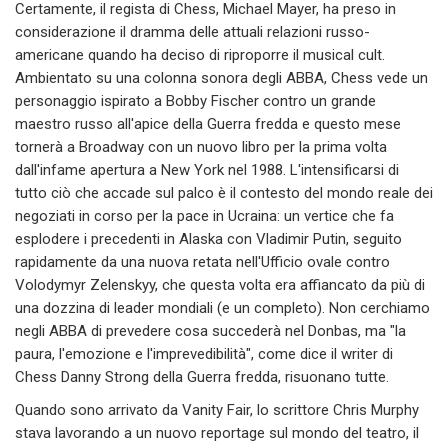
Certamente, il regista di Chess, Michael Mayer, ha preso in
considerazione il dramma delle attuali relazioni russo-
americane quando ha deciso di riproporre il musical cult.
Ambientato su una colonna sonora degli ABBA, Chess vede un
personaggio ispirato a Bobby Fischer contro un grande
maestro russo all'apice della Guerra fredda e questo mese
tornerà a Broadway con un nuovo libro per la prima volta
dall'infame apertura a New York nel 1988. L'intensificarsi di
tutto ciò che accade sul palco è il contesto del mondo reale dei
negoziati in corso per la pace in Ucraina: un vertice che fa
esplodere i precedenti in Alaska con Vladimir Putin, seguito
rapidamente da una nuova retata nell'Ufficio ovale contro
Volodymyr Zelenskyy, che questa volta era affiancato da più di
una dozzina di leader mondiali (e un completo). Non cerchiamo
negli ABBA di prevedere cosa succederà nel Donbas, ma "la
paura, l'emozione e l'imprevedibilità", come dice il writer di
Chess Danny Strong della Guerra fredda, risuonano tutte.
Quando sono arrivato da Vanity Fair, lo scrittore Chris Murphy
stava lavorando a un nuovo reportage sul mondo del teatro, il