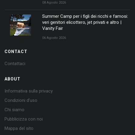
08 Agosto 2026
Summer Camp per i figli dei ricchi e famosi:
veri genitori elicottero, jet privati e altro |
Vanity Fair
06 Agosto 2026
CONTACT
Contattaci
ABOUT
Informativa sulla privacy
Condizioni d'uso
Chi siamo
Pubblicizza con noi
Mappa del sito