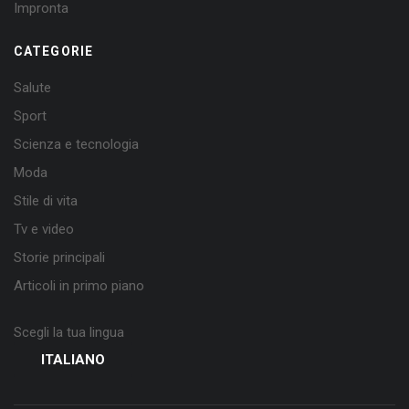
Impronta
CATEGORIE
Salute
Sport
Scienza e tecnologia
Moda
Stile di vita
Tv e video
Storie principali
Articoli in primo piano
Scegli la tua lingua
ITALIANO