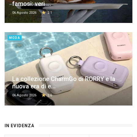
famosi: veri ...
06 Agosto 2026
2.1
MODA
La collezione CharmGo di RORRY e la
nuova era di e...
06 Agosto 2026
2.6
IN EVIDENZA