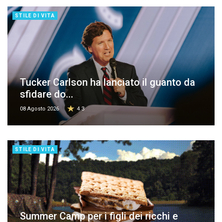
STILE DI VITA
Tucker Carlson ha lanciato il guanto da
sfidare do...
08 Agosto 2026
4.3
STILE DI VITA
Summer Camp per i figli dei ricchi e