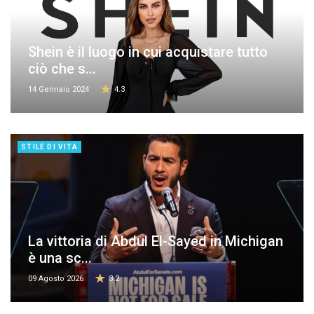
Shein è il luogo in cui acquistare tutto
ciò che s...
14 Gennaio 2024
4.3
STILE DI VITA
La vittoria di Abdul El-Sayed in Michigan
è una sc...
09 Agosto 2026
3.2