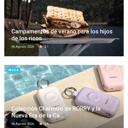
Campamentos de verano para los hijos
de los ricos ...
06 Agosto 2026
2.1
MODA
Colección CharmGo de RORRY y la
Nueva Era de la Ca...
06 Agosto 2026
2.6