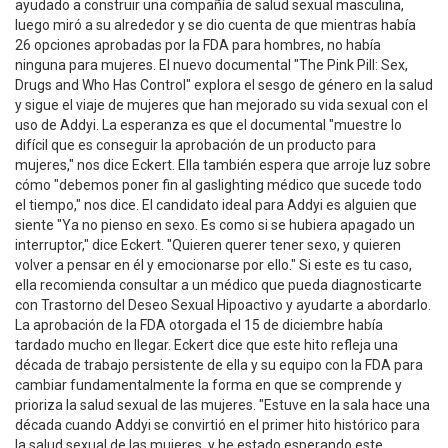
ayudado a construir una compañía de salud sexual masculina,
luego miró a su alrededor y se dio cuenta de que mientras había
26 opciones aprobadas por la FDA para hombres, no había
ninguna para mujeres. El nuevo documental "The Pink Pill: Sex,
Drugs and Who Has Control" explora el sesgo de género en la salud
y sigue el viaje de mujeres que han mejorado su vida sexual con el
uso de Addyi. La esperanza es que el documental "muestre lo
difícil que es conseguir la aprobación de un producto para
mujeres," nos dice Eckert. Ella también espera que arroje luz sobre
cómo "debemos poner fin al gaslighting médico que sucede todo
el tiempo," nos dice. El candidato ideal para Addyi es alguien que
siente "Ya no pienso en sexo. Es como si se hubiera apagado un
interruptor," dice Eckert. "Quieren querer tener sexo, y quieren
volver a pensar en él y emocionarse por ello." Si este es tu caso,
ella recomienda consultar a un médico que pueda diagnosticarte
con Trastorno del Deseo Sexual Hipoactivo y ayudarte a abordarlo.
La aprobación de la FDA otorgada el 15 de diciembre había
tardado mucho en llegar. Eckert dice que este hito refleja una
década de trabajo persistente de ella y su equipo con la FDA para
cambiar fundamentalmente la forma en que se comprende y
prioriza la salud sexual de las mujeres. "Estuve en la sala hace una
década cuando Addyi se convirtió en el primer hito histórico para
la salud sexual de las mujeres, y he estado esperando este