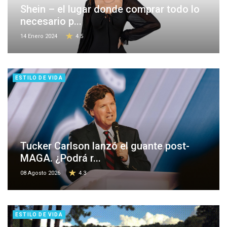
Shein – el lugar donde comprar todo lo
necesario p...
14 Enero 2024
4.5
ESTILO DE VIDA
Tucker Carlson lanzó el guante post-
MAGA. ¿Podrá r...
08 Agosto 2026
4.3
ESTILO DE VIDA