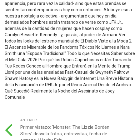
apariencia, pero rara vez la calidad- sino que estas prendas se
sienten tan contemporáneas hoy como entonces. Atribuye eso a
nuestra nostalgia colectiva - argumentaré que hoy en día
demasiados hombres están tratando de verse como JFK Jr.,
además de la cantidad de mujeres que hacen cosplay como
Carolyn Bessette-Kennedy - y, quizás, al poder de Armani. Ver
todos los looks del estreno mundial de El Diablo Viste a la Moda 2
El Ascenso Miserable de los Fandoms Tóxicos No Llames a Nara
Smith una "Esposa Tradicional" Todo lo que Necesitas Saber sobre
el Met Gala 2026 Por qué los Robos Caprichosos están Tomando
Tus Redes Conoce al Hombre que Entrará en la Mente de Trump
Lloré por una de las ensaladas Fast-Casual de Gwyneth Paltrow
Shawn Hatosy es la Nueva Babygirl de Internet Una Breve Historia
de la Fascinación de RFK Jr. por el Reino Animal Desde el Archivo:
Qué Sucedió Realmente la Noche del Asesinato de Joey
Comunale
ANTERIOR
Primer vistazo: 'Monster: The Lizzie Borden
Story' desvela fotos, entrevistas, fecha de