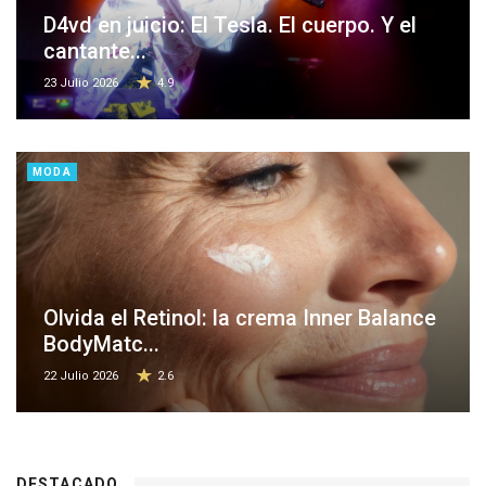
D4vd en juicio: El Tesla. El cuerpo. Y el
cantante...
23 Julio 2026
4.9
MODA
Olvida el Retinol: la crema Inner Balance
BodyMatc...
22 Julio 2026
2.6
DESTACADO