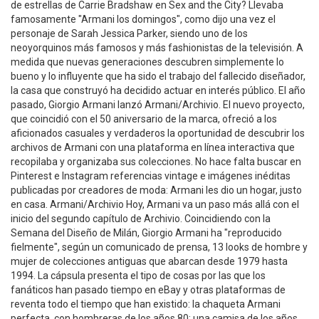
de estrellas de Carrie Bradshaw en Sex and the City? Llevaba
famosamente "Armani los domingos", como dijo una vez el
personaje de Sarah Jessica Parker, siendo uno de los
neoyorquinos más famosos y más fashionistas de la televisión. A
medida que nuevas generaciones descubren simplemente lo
bueno y lo influyente que ha sido el trabajo del fallecido diseñador,
la casa que construyó ha decidido actuar en interés público. El año
pasado, Giorgio Armani lanzó Armani/Archivio. El nuevo proyecto,
que coincidió con el 50 aniversario de la marca, ofreció a los
aficionados casuales y verdaderos la oportunidad de descubrir los
archivos de Armani con una plataforma en línea interactiva que
recopilaba y organizaba sus colecciones. No hace falta buscar en
Pinterest e Instagram referencias vintage e imágenes inéditas
publicadas por creadores de moda: Armani les dio un hogar, justo
en casa. Armani/Archivio Hoy, Armani va un paso más allá con el
inicio del segundo capítulo de Archivio. Coincidiendo con la
Semana del Diseño de Milán, Giorgio Armani ha "reproducido
fielmente", según un comunicado de prensa, 13 looks de hombre y
mujer de colecciones antiguas que abarcan desde 1979 hasta
1994. La cápsula presenta el tipo de cosas por las que los
fanáticos han pasado tiempo en eBay y otras plataformas de
reventa todo el tiempo que han existido: la chaqueta Armani
perfecta, con hombreras de los años 80; una camisa de los años