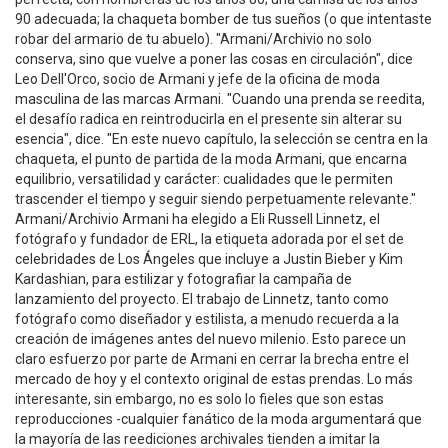
90 adecuada; la chaqueta bomber de tus sueños (o que intentaste
robar del armario de tu abuelo). "Armani/Archivio no solo
conserva, sino que vuelve a poner las cosas en circulación", dice
Leo Dell'Orco, socio de Armani y jefe de la oficina de moda
masculina de las marcas Armani. "Cuando una prenda se reedita,
el desafío radica en reintroducirla en el presente sin alterar su
esencia", dice. "En este nuevo capítulo, la selección se centra en la
chaqueta, el punto de partida de la moda Armani, que encarna
equilibrio, versatilidad y carácter: cualidades que le permiten
trascender el tiempo y seguir siendo perpetuamente relevante."
Armani/Archivio Armani ha elegido a Eli Russell Linnetz, el
fotógrafo y fundador de ERL, la etiqueta adorada por el set de
celebridades de Los Ángeles que incluye a Justin Bieber y Kim
Kardashian, para estilizar y fotografiar la campaña de
lanzamiento del proyecto. El trabajo de Linnetz, tanto como
fotógrafo como diseñador y estilista, a menudo recuerda a la
creación de imágenes antes del nuevo milenio. Esto parece un
claro esfuerzo por parte de Armani en cerrar la brecha entre el
mercado de hoy y el contexto original de estas prendas. Lo más
interesante, sin embargo, no es solo lo fieles que son estas
reproducciones -cualquier fanático de la moda argumentará que
la mayoría de las reediciones archivales tienden a imitar la