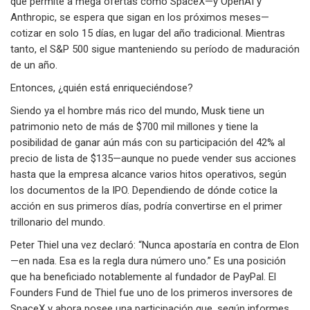
que permite a mega ofertas como SpaceX—y OpenAI y
Anthropic, se espera que sigan en los próximos meses—
cotizar en solo 15 días, en lugar del año tradicional. Mientras
tanto, el S&P 500 sigue manteniendo su período de maduración
de un año.
Entonces, ¿quién está enriqueciéndose?
Siendo ya el hombre más rico del mundo, Musk tiene un
patrimonio neto de más de $700 mil millones y tiene la
posibilidad de ganar aún más con su participación del 42% al
precio de lista de $135—aunque no puede vender sus acciones
hasta que la empresa alcance varios hitos operativos, según
los documentos de la IPO. Dependiendo de dónde cotice la
acción en sus primeros días, podría convertirse en el primer
trillonario del mundo.
Peter Thiel una vez declaró: “Nunca apostaría en contra de Elon
—en nada. Esa es la regla dura número uno.” Es una posición
que ha beneficiado notablemente al fundador de PayPal. El
Founders Fund de Thiel fue uno de los primeros inversores de
SpaceX y ahora posee una participación que, según informes,