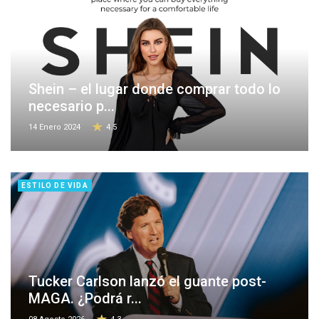
Shein – el lugar donde comprar todo lo
necesario p...
14 Enero 2024
4.5
ESTILO DE VIDA
Tucker Carlson lanzó el guante post-
MAGA. ¿Podrá r...