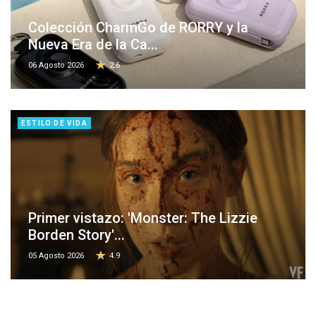
Colección CharmGo de RORRY y la
Nueva Era de la Ca...
06 Agosto 2026
2.6
ESTILO DE VIDA
Primer vistazo: 'Monster: The Lizzie
Borden Story'...
05 Agosto 2026
4.9