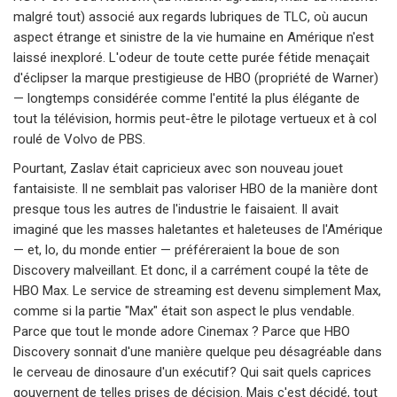
malgré tout) associé aux regards lubriques de TLC, où aucun
aspect étrange et sinistre de la vie humaine en Amérique n'est
laissé inexploré. L'odeur de toute cette purée fétide menaçait
d'éclipser la marque prestigieuse de HBO (propriété de Warner)
— longtemps considérée comme l'entité la plus élégante de
tout la télévision, hormis peut-être le pilotage vertueux et à col
roulé de Volvo de PBS.
Pourtant, Zaslav était capricieux avec son nouveau jouet
fantaisiste. Il ne semblait pas valoriser HBO de la manière dont
presque tous les autres de l'industrie le faisaient. Il avait
imaginé que les masses haletantes et haleteuses de l'Amérique
— et, lo, du monde entier — préféreraient la boue de son
Discovery malveillant. Et donc, il a carrément coupé la tête de
HBO Max. Le service de streaming est devenu simplement Max,
comme si la partie "Max" était son aspect le plus vendable.
Parce que tout le monde adore Cinemax ? Parce que HBO
Discovery sonnait d'une manière quelque peu désagréable dans
le cerveau de dinosaure d'un exécutif? Qui sait quels caprices
gouvernent de telles prises de décision. Mais c'est décidé, tout