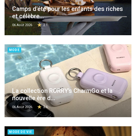
Camps d'été pour les enfants des riches
et célèbre...
06 Août 2026
2.1
MODE
La collection RORRY’s CharmGo et la
nouvelle ère d...
06 Août 2026
2.6
MODE DE VIE