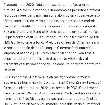
D'accord : mai 2020 n'était pas exactement dépourvu de
tumulte. À travers le monde, d'innombrables personnes étaient
recroquevillées dans nos maisons alors qu'un virus mystérieux
rôdait dans les rues. Mais au moins, nous avions un endroit
clairement identifié où regarder quand nous voulions regarder
Sex and the City et Band of Brothers pour la dix-neuvième fois.
La plateforme était HBO au maximum ; tous les plaisirs de feu
HBO Go, le volume à fond. (Avec des offres de Cinemax, sans
le softcore de fin de soirée auquel Cinemax était autrefois
largement associé.) HBO Max était brillant et nouveau mais
aussi rassurant et familier ; le drapeau de HBO s'élevait
fièrement et tumescent contre les assauts de vents contraires
féroces.
Puis un homme vil est venu s'en mêler, comme le font si
souvent les hommes vils. Son nom était David Zaslav, l'exécutif
fumant le cigare qui, en 2022, est devenu le PDG d'une hybride
bien perverse : Warner Bros. Discovery. Zaslav est monté sur le
trône du côté de Discovery, ce tas malodorant de matériel de
HGTV et Food Network (du matériel agréable, mais du matériel