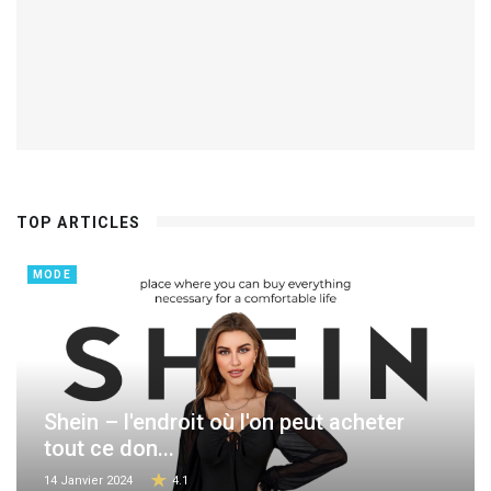
TOP ARTICLES
MODE
Shein – l'endroit où l'on peut acheter
tout ce don...
14 Janvier 2024
4.1