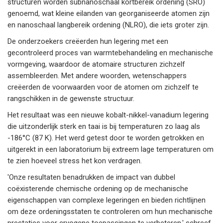
structuren worden subnanoschaal kortbereik ordening (SRO)
genoemd, wat kleine eilanden van georganiseerde atomen zijn
en nanoschaal langbereik ordening (NLRO), die iets groter zijn.
De onderzoekers creëerden hun legering met een
gecontroleerd proces van warmtebehandeling en mechanische
vormgeving, waardoor de atomaire structuren zichzelf
assembleerden. Met andere woorden, wetenschappers
creëerden de voorwaarden voor de atomen om zichzelf te
rangschikken in de gewenste structuur.
Het resultaat was een nieuwe kobalt-nikkel-vanadium legering
die uitzonderlijk sterk en taai is bij temperaturen zo laag als
-186°C (87 K). Het werd getest door te worden getrokken en
uitgerekt in een laboratorium bij extreem lage temperaturen om
te zien hoeveel stress het kon verdragen.
'Onze resultaten benadrukken de impact van dubbel
coëxisterende chemische ordening op de mechanische
eigenschappen van complexe legeringen en bieden richtlijnen
om deze ordeningsstaten te controleren om hun mechanische
prestaties voor cryogene toepassingen te verbeteren,' schreef