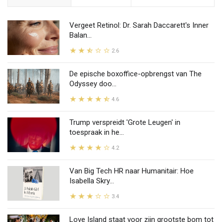
Vergeet Retinol: Dr. Sarah Daccarett's Inner
Balan...
2.6
De epische boxoffice-opbrengst van The
Odyssey doo...
4.6
Trump verspreidt 'Grote Leugen' in
toespraak in he...
4.2
Van Big Tech HR naar Humanitair: Hoe
Isabella Skry...
3.4
Love Island staat voor zijn grootste bom tot