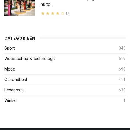
nu to...
4.4
CATEGORIEËN
Sport
346
Wetenschap & technologie
519
Mode
690
Gezondheid
411
Levensstijl
630
Winkel
1