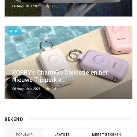
06 Augustus 2026
2.1
MODE
RORRY's CharmGo Collectie en het
Nieuwe Tijdperk v...
06 Augustus 2026
2.6
BEKEND
POPULAIR
LAATSTE
MEEST BEKEKEN