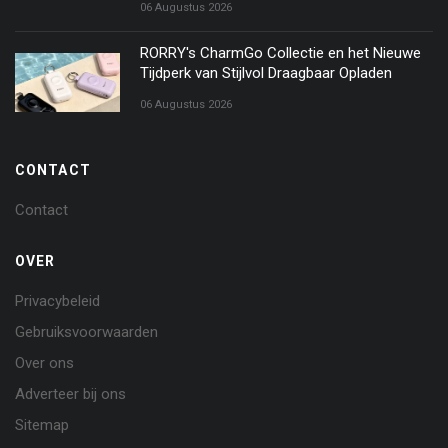
06 Augustus 2026
RORRY's CharmGo Collectie en het Nieuwe
Tijdperk van Stijlvol Draagbaar Opladen
06 Augustus 2026
CONTACT
Contact
OVER
Privacybeleid
Gebruiksvoorwaarden
Over ons
Adverteer bij ons
Sitemap