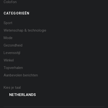
Colofon
CATEGORIEËN
Sport
Wetenschap & technologie
Mode
Gezondheid
Levensstijl
Winkel
Topverhalen
Aanbevolen berichten
Kies je taal
NETHERLANDS