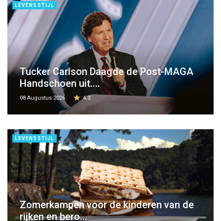
LEVENSSTIJL
Tucker Carlson Daagde de Post-MAGA
Handschoen uit....
08 Augustus 2026
4.3
LEVENSSTIJL
Zomerkampen voor de kinderen van de
rijken en bero...