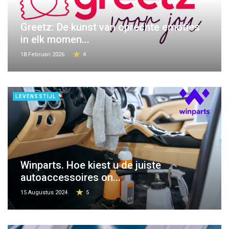
Greetz: De kunst van oprechte emoties
in elk momen...
18 Februari 2026
4
LEVENSSTIJL
Winparts. Hoe kiest u de juiste
autoaccessoires on...
15 Augustus 2024
5