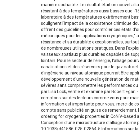
manière souhaitée. Le résultat était un nouvel all
résistant à des températures aussi basses que -186°C
laboratoire à des températures extrêmement basses
soulignent l'impact de la coexistence chimique do
offrent des guidelines pour contrôler ces états 
mécaniques pour les applications cryogéniques," a 
résistance et sa durabilité exceptionnelles, surtout
de nombreuses utilisations pratiques. Dans l'explora
vaisseaux spatiaux plus durables capables de su
lointain. Pour le secteur de l'énergie, l'alliage pour
canalisations et des réservoirs pour le gaz nature
d'ingénierie au niveau atomique pourrait être appli
développement d'une nouvelle génération de matéri
sévères sans compromettre les performances ou la 
par Lisa Lock, vérifié et examiné par Robert Egan - 
comptons sur des lecteurs comme vous pour mainte
information est importante pour vous, merci de c
compte sans publicité en guise de remerciement. P
ordering for cryogenic properties in CoNiV-based 
Conception d'une microstructure d'alliage atome p
10.1038/d41586-025-02864-5 Informations sur la 