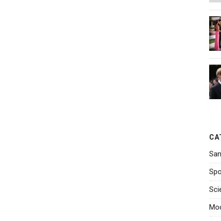
CA
San
Spo
Sci
Mo