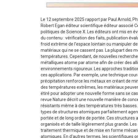
Le 12 septembre 2025 rapport par Paul Arnold, Phys
Robert Egan éditeur scientifique éditeur associé Ce
politiques de Science X. Les éditeurs ont mis en évi
du contenu : vérification des faits, publication éva
froid extrême de l'espace lointain ou manipuler des
matériaux qui ne se cassent pas. La plupart des m
températures. Cependant, de nouvelles recherches
métalliques atome par atome afin de créer des alli
environnements rigoureux. Les approches traditio
ces applications. Par exemple, une technique cou
précipitation renforce les métaux en créant de minu
des températures extrêmes, les matériaux peuvent pe
étiré pour adopter une nouvelle forme sans se cas
revue Nature décrit une nouvelle manière de concev
résistants même à des températures très basses. L'
types de structures atomiques parfaitement agencé
portée et de long ordre de portée. Ces structures
organisés et de taille légèrement plus grande. Les
traitement thermique et de mise en forme mécani
atomiques. En d'autres termes, les scientifiques o