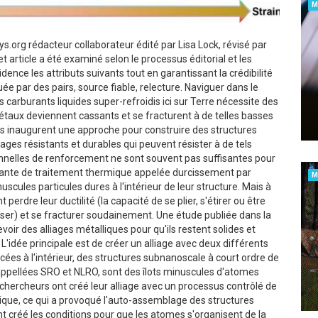
M
.org rédacteur collaborateur édité par Lisa Lock, révisé par
t article a été examiné selon le processus éditorial et les
dence les attributs suivants tout en garantissant la crédibilité
luée par des pairs, source fiable, relecture. Naviguer dans le
 carburants liquides super-refroidis ici sur Terre nécessite des
étaux deviennent cassants et se fracturent à de telles basses
 inaugurent une approche pour construire des structures
ages résistants et durables qui peuvent résister à de tels
nnelles de renforcement ne sont souvent pas suffisantes pour
rante de traitement thermique appelée durcissement par
M
scules particules dures à l'intérieur de leur structure. Mais à
rdre leur ductilité (la capacité de se plier, s'étirer ou être
ser) et se fracturer soudainement. Une étude publiée dans la
oir des alliages métalliques pour qu'ils restent solides et
idée principale est de créer un alliage avec deux différents
es à l'intérieur, des structures subnanoscale à court ordre de
 appellées SRO et NLRO, sont des îlots minuscules d'atomes
 chercheurs ont créé leur alliage avec un processus contrôlé de
que, ce qui a provoqué l'auto-assemblage des structures
nt créé les conditions pour que les atomes s'organisent de la