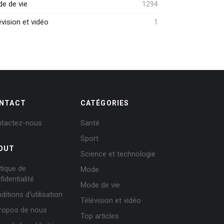
e de vie
1294
évision et vidéo
1
NTACT
CATÉGORIES
tactez-nous
Santé
Sport
OUT
Science et technologie
itique de
Mode
fidentialité
Mode de vie
ditions d'utilisation
Télévision et vidéo
ropos de nous
Top articles