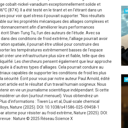
iage cobalt-nickel-vanadium exceptionnellement solide et
 (87 K). Il a été testé en le tirant et en l'étirant dans un
M
 pour voir quel stress il pouvait supporter. "Nos résultats
uble sur les propriétés mécaniques des alliages complexes et
d'ordonnancement afin d'améliorer leurs performances
écrit Shan-Tung Tu, l'un des auteurs de l'étude. Avec sa
 dans des conditions de froid extrême, l'alliage pourrait avoir
tion spatiale, il pourrait être utilisé pour construire des
pporter les températures extrêmement basses de l'espace
rait créer une infrastructure plus sûre et fiable, telle que des
l liquéfié. Les chercheurs pensent également que leur approche
quée à d'autres types d'alliages. Cela pourrait conduire au
aux capables de supporter les conditions de froid les plus
sécurité. Écrit pour vous par notre auteur Paul Arnold, édité
M
cet article est le résultat d'un travail humain soigneux. Nous
nir en vie un journalisme scientifique indépendant. Si cette
onsidérer un don (surtout mensuel). Vous obtiendrez un
lus d'informations : Tiwen Lu et al, Dual-scale chemical
alloys, Nature (2025). DOI: 10.1038/s41586-025-09458-1
ar atome pour résister au froid extrême, Nature (2025). DOI:
revue : Nature © 2025 Réseau Science X