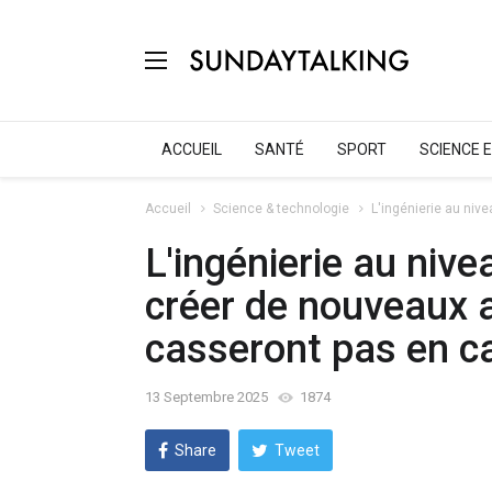
ACCUEIL
SANTÉ
SPORT
SCIENCE 
Accueil
Science & technologie
L'ingénierie au niv
L'ingénierie au niv
créer de nouveaux a
casseront pas en ca
13 Septembre 2025
1874
Share
Tweet