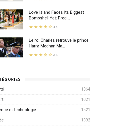
Love Island Faces Its Biggest
Bombshell Yet: Predi...
4.4
Le roi Charles retrouve le prince
Harry, Meghan Ma...
3.6
TÉGORIES
té
1364
rt
1021
ence et technologie
1521
de
1392