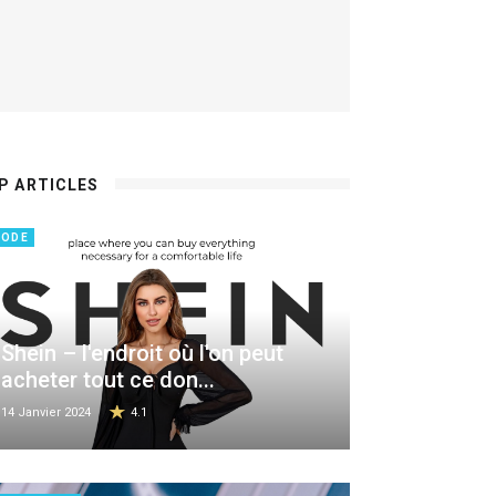
P ARTICLES
ODE
Shein – l'endroit où l'on peut
acheter tout ce don...
14 Janvier 2024
4.1