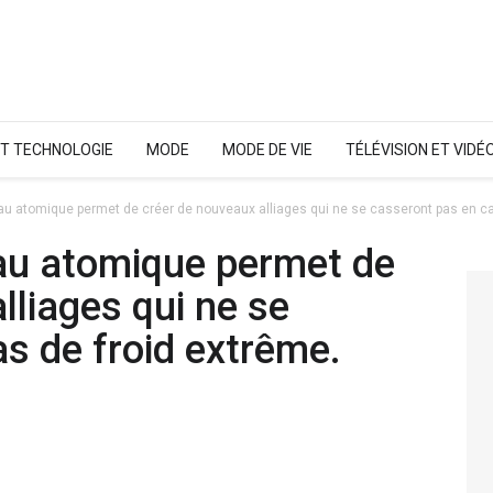
ET TECHNOLOGIE
MODE
MODE DE VIE
TÉLÉVISION ET VIDÉ
eau atomique permet de créer de nouveaux alliages qui ne se casseront pas en ca
eau atomique permet de
lliages qui ne se
s de froid extrême.