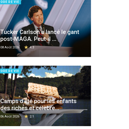
ODE DE VIE
Tucker Carlson a lancé le gant
post-MAGA. Peut-il ...
08 Août 2026
4.3
ODE DE VIE
Camps d'été pour les enfants
des riches et célèbre...
06 Août 2026
2.1