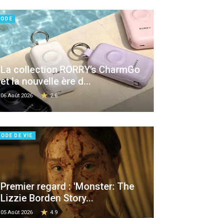
ODE
La collection RORRY’s CharmGo
et la nouvelle ère d...
06 Août 2026
2.6
ODE DE VIE
Premier regard : 'Monster: The
Lizzie Borden Story...
05 Août 2026
4.9