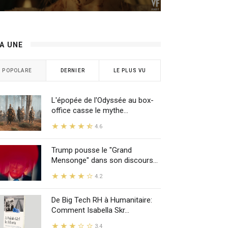
LA UNE
POPOLARE
DERNIER
LE PLUS VU
L'épopée de l'Odyssée au box-
office casse le mythe...
4.6
Trump pousse le "Grand
Mensonge" dans son discours...
4.2
De Big Tech RH à Humanitaire:
Comment Isabella Skr...
3.4