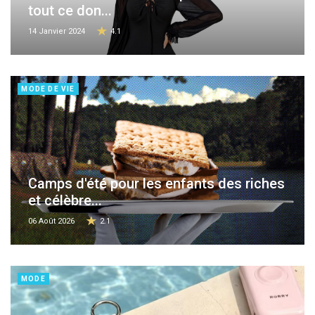
tout ce don...
14 Janvier 2024
4.1
MODE DE VIE
Camps d'été pour les enfants des riches
et célèbre...
06 Août 2026
2.1
MODE