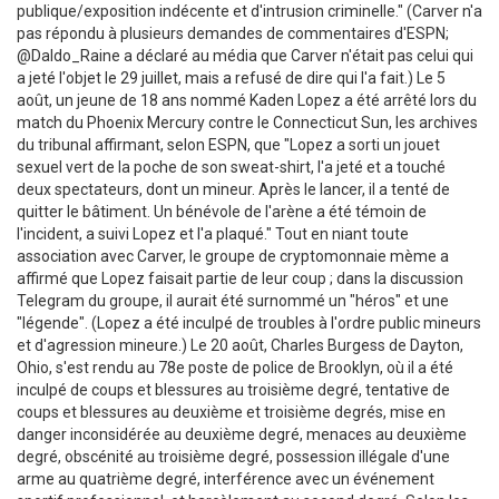
publique/exposition indécente et d'intrusion criminelle." (Carver n'a
pas répondu à plusieurs demandes de commentaires d'ESPN;
@Daldo_Raine a déclaré au média que Carver n'était pas celui qui
a jeté l'objet le 29 juillet, mais a refusé de dire qui l'a fait.) Le 5
août, un jeune de 18 ans nommé Kaden Lopez a été arrêté lors du
match du Phoenix Mercury contre le Connecticut Sun, les archives
du tribunal affirmant, selon ESPN, que "Lopez a sorti un jouet
sexuel vert de la poche de son sweat-shirt, l'a jeté et a touché
deux spectateurs, dont un mineur. Après le lancer, il a tenté de
quitter le bâtiment. Un bénévole de l'arène a été témoin de
l'incident, a suivi Lopez et l'a plaqué." Tout en niant toute
association avec Carver, le groupe de cryptomonnaie mème a
affirmé que Lopez faisait partie de leur coup ; dans la discussion
Telegram du groupe, il aurait été surnommé un "héros" et une
"légende". (Lopez a été inculpé de troubles à l'ordre public mineurs
et d'agression mineure.) Le 20 août, Charles Burgess de Dayton,
Ohio, s'est rendu au 78e poste de police de Brooklyn, où il a été
inculpé de coups et blessures au troisième degré, tentative de
coups et blessures au deuxième et troisième degrés, mise en
danger inconsidérée au deuxième degré, menaces au deuxième
degré, obscénité au troisième degré, possession illégale d'une
arme au quatrième degré, interférence avec un événement