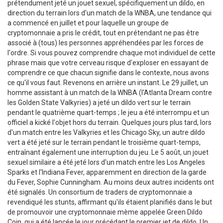
prétendument jeté un jouet sexuel, spécifiquement un dildo, en
direction du terrain lors d'un match de la WNBA, une tendance qui
a commencé en juillet et pour laquelle un groupe de
cryptomonnaie a pris le crédit, tout en prétendant ne pas être
associé à (tous) les personnes appréhendées par les forces de
l'ordre. Si vous pouvez comprendre chaque mot individuel de cette
phrase mais que votre cerveau risque d'exploser en essayant de
comprendre ce que chacun signifie dans le contexte, nous avons
ce qu'il vous faut. Revenons en arrière un instant. Le 29 juillet, un
homme assistant à un match de la WNBA (l'Atlanta Dream contre
les Golden State Valkyries) a jeté un dildo vert sur le terrain
pendant le quatrième quart-temps ; le jeu a été interrompu et un
officiel a kické l'objet hors du terrain. Quelques jours plus tard, lors
d'un match entre les Valkyries et les Chicago Sky, un autre dildo
vert a été jeté sur le terrain pendant le troisième quart-temps,
entraînant également une interruption du jeu. Le 5 août, un jouet
sexuel similaire a été jeté lors d'un match entre les Los Angeles
Sparks et l'Indiana Fever, apparemment en direction de la garde
du Fever, Sophie Cunningham. Au moins deux autres incidents ont
été signalés. Un consortium de traders de cryptomonnaie a
revendiqué les stunts, affirmant qu'ils étaient planifiés dans le but
de promouvoir une cryptomonnaie mème appelée Green Dildo
Coin, qui a été lancée le jour précédant le premier jet de dildo. Un