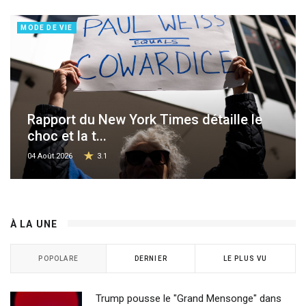
MODE DE VIE
Rapport du New York Times détaille le
choc et la t...
04 Août 2026
3.1
À LA UNE
POPOLARE
DERNIER
LE PLUS VU
Trump pousse le "Grand Mensonge" dans