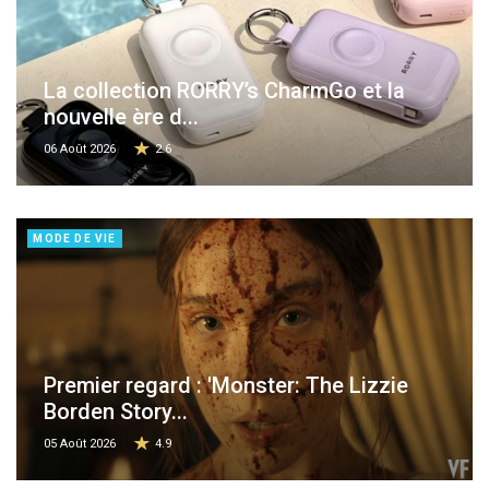
La collection RORRY’s CharmGo et la
nouvelle ère d...
06 Août 2026
2.6
MODE DE VIE
Premier regard : 'Monster: The Lizzie
Borden Story...
05 Août 2026
4.9