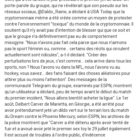
porte-parole du groupe, qui ne révélerait que son pseudo sur les
réseaux sociaux, @Daldo_Raine, a déclaré à USA Today que la
cryptomonnaie mème a été créée comme un moyen de protester
contre l'environnement "toxique" du monde de la cryptomonnaie. Il
soutient qu'il n'y avait pas d'intention de blesser qui que ce soit et
que le groupe n'a définitivement pas eu de comportement
misogyne. "Nous n'avons pas fait cela parce que nous n'aimons
pas le sport féminin ou, comme... certains des récits qui circulent
actuellement sont ridicules", a-t-il déclaré. "Créer des
perturbations lors de jeux, c'est comme... cela arrive dans tous les
sports, non ? Nous l'avons vu dans la NFL, nous l'avons vu au
hockey, vous savez... des fans faisant des choses aléatoires pour
attirer plus ou moins l'attention". Des messages de la
communauté Telegram du groupe, examinés par ESPN, montrent
qu'un utilisateur a déclaré, peu de temps avant le début du match
du premier incident, "Nous allons bientôt acheter la ligue". Le 1er
août, Delbert Carver de Marietta, en Géorgie, a été arrêté pour
avoir prétendument jeté un dildo vert sur le terrain lors du match
du Dream contre le Phoenix Mercury; selon ESPN, les archives de
la police montrent que "Carver a été détenu après avoir tenté de
fuir et a avoué avoir jeté le premier sex toy le 29 juillet également.
Il est accusé de troubles à l'ordre public, d'indécence