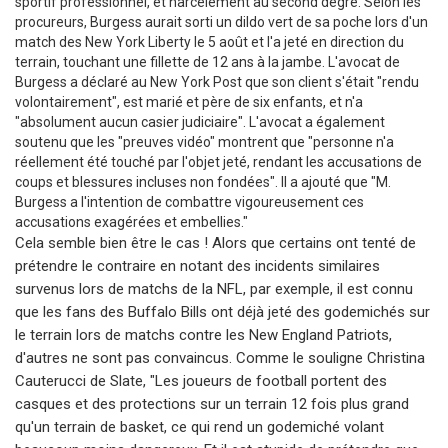
sportif professionnel, et harcèlement au second degré. Selon les
procureurs, Burgess aurait sorti un dildo vert de sa poche lors d'un
match des New York Liberty le 5 août et l'a jeté en direction du
terrain, touchant une fillette de 12 ans à la jambe. L'avocat de
Burgess a déclaré au New York Post que son client s'était "rendu
volontairement", est marié et père de six enfants, et n'a
"absolument aucun casier judiciaire". L'avocat a également
soutenu que les "preuves vidéo" montrent que "personne n'a
réellement été touché par l'objet jeté, rendant les accusations de
coups et blessures incluses non fondées". Il a ajouté que "M.
Burgess a l'intention de combattre vigoureusement ces
accusations exagérées et embellies."
Cela semble bien être le cas ! Alors que certains ont tenté de
prétendre le contraire en notant des incidents similaires
survenus lors de matchs de la NFL, par exemple, il est connu
que les fans des Buffalo Bills ont déjà jeté des godemichés sur
le terrain lors de matchs contre les New England Patriots,
d'autres ne sont pas convaincus. Comme le souligne Christina
Cauterucci de Slate, "Les joueurs de football portent des
casques et des protections sur un terrain 12 fois plus grand
qu'un terrain de basket, ce qui rend un godemiché volant