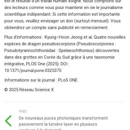
est le résultat d'un travail humain soigné. Nous comptons sur
des lecteurs comme vous pour maintenir en vie le journalisme
scientifique indépendant. Si cette information est importante
pour vous, veuillez envisager un don (surtout mensuel). Vous
obtiendrez un compte sans publicité en remerciement.
Plus d'informations : Kyung–Hoon Jeong et al, Quatre nouvelles
espèces de dragon pseudoscorpions (Pseudoscorpiones :
Pseudotyrannochthoniidae : Spelaeochthonius) découvertes
dans des grottes en Corée du Sud grâce à une taxonomie
intégrative, PLOS One (2025). DOI :
10.1371/journal.pone.0325375
Informations sur le journal : PLoS ONE
© 2025 Réseau Science X
PRÉC
De nouveaux puces photoniques transforment
passivement la lumière laser en plusieurs