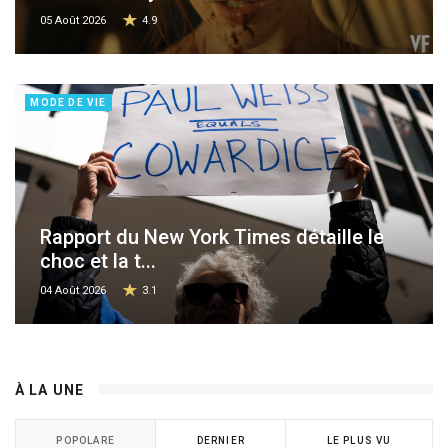
05 Août 2026
4.9
MODE DE VIE
Rapport du New York Times détaille le
choc et la t...
04 Août 2026
3.1
À LA UNE
POPOLARE
DERNIER
LE PLUS VU