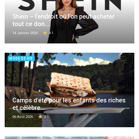
Shein – l'endroit où l'on peut acheter
tout ce don...
14 Janvier 2024
4.1
MODE DE VIE
Camps d'été pour les enfants des riches
et célèbre...
06 Août 2026
2.1