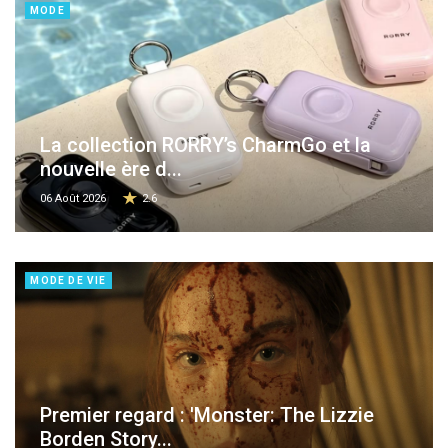
MODE
La collection RORRY’s CharmGo et la
nouvelle ère d...
06 Août 2026
2.6
MODE DE VIE
Premier regard : 'Monster: The Lizzie
Borden Story...