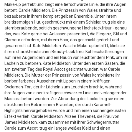
Make-up perfekt und zeigt eine tiefschwarze Linie, die ihre Augen
betont. Carole Middleton. Die Prinzessin von Wales strahlte und
bezauberte in ihrem komplett gelben Ensemble. Unter ihrem
breitkrempigen Hut, geschmückt mit einem Schleier, trug sie eine
atemberaubende, seitlich geschwungene Hochsteckfrisur - genau
das, was Kate gerne bei Anlässen präsentiert, die Eleganz, Stil und
Glamour erfordern, mit ihrem Haar, das geschickt gedreht und
gesammelt ist. Kate Middleton. Was ihr Make-up betrifft, blieb sie
ihrem charakteristischen Beauty-Look treu: Kohleschattierungen
auf ihren Augenlidern und ein Hauch von leuchtendem Pink, um ihr
Lächeln zu betonen. Kate Middleton. Unter den ersten Gästen, die
am zweiten Tag des Royal Ascot gesichtet wurden, war Carole
Middleton. Die Mutter der Prinzessin von Wales kombinierte ihr
bonbonfarbenes Aussehen mit Lippen in einem kräftigen
Cyclamen-Ton, der ihr Lächeln zum Leuchten brachte, während
ihre Augen von einer kräftigen schwarzen Linie und verlängernder
Mascara betont wurden. Zur Abrundung des Looks trug sie einen
strukturierten Bob in einem Braunton, der durch Karamell-
Highlights hervorgehoben wurde und ihm einen sonnengeküssten
Effekt verlieh. Carole Middleton. Alizée Thevenet, die Frau von
James Middleton, kam zusammen mit ihrer Schwiegermutter
Carole zum Ascot, trug ein langes weißes Kleid und einen