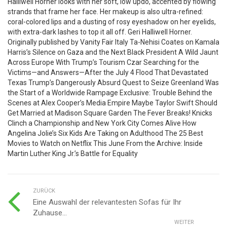
Halliwell Horner looks with her soft, low updo, accented by flowing
strands that frame her face. Her makeup is also ultra-refined:
coral-colored lips and a dusting of rosy eyeshadow on her eyelids,
with extra-dark lashes to top it all off. Geri Halliwell Horner.
Originally published by Vanity Fair Italy Ta-Nehisi Coates on Kamala
Harris’s Silence on Gaza and the Next Black President A Wild Jaunt
Across Europe With Trump’s Tourism Czar Searching for the
Victims—and Answers—After the July 4 Flood That Devastated
Texas Trump’s Dangerously Absurd Quest to Seize Greenland Was
the Start of a Worldwide Rampage Exclusive: Trouble Behind the
Scenes at Alex Cooper’s Media Empire Maybe Taylor Swift Should
Get Married at Madison Square Garden The Fever Breaks! Knicks
Clinch a Championship and New York City Comes Alive How
Angelina Jolie’s Six Kids Are Taking on Adulthood The 25 Best
Movies to Watch on Netflix This June From the Archive: Inside
Martin Luther King Jr.’s Battle for Equality
ZURÜCK
Eine Auswahl der relevantesten Sofas für Ihr
Zuhause...
WEITER