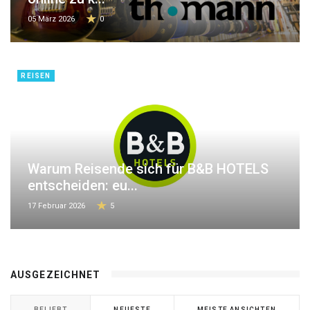
05 März 2026
0
REISEN
Warum Reisende sich für B&B HOTELS
entscheiden: eu...
17 Februar 2026
5
AUSGEZEICHNET
BELIEBT
NEUESTE
MEISTE ANSICHTEN