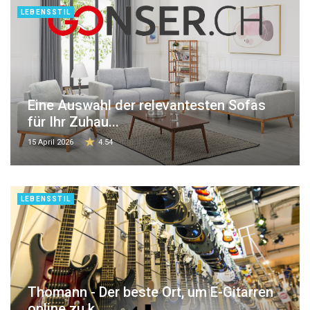
LEBENSSTIL
Eine Auswahl der relevantesten Sofas
für Ihr Zuhau...
15 April 2026
4.54
LEBENSSTIL
Thomann - Der beste Ort, um E-Gitarren
online zu k...