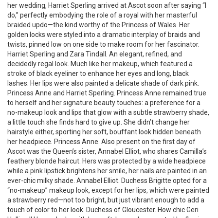
her wedding, Harriet Sperling arrived at Ascot soon after saying “I
do,” perfectly embodying the role of a royal with her masterful
braided updo—the kind worthy of the Princess of Wales. Her
golden locks were styled into a dramatic interplay of braids and
twists, pinned low on one side to make room for her fascinator.
Harriet Sperling and Zara Tindall. An elegant, refined, and
decidedly regal look. Much like her makeup, which featured a
stroke of black eyeliner to enhance her eyes and long, black
lashes. Her lips were also painted a delicate shade of dark pink.
Princess Anne and Harriet Sperling. Princess Anne remained true
to herself and her signature beauty touches: a preference for a
no-makeup look and lips that glow with a subtle strawberry shade,
a little touch she finds hard to give up. She didn’t change her
hairstyle either, sporting her soft, bouffant look hidden beneath
her headpiece. Princess Anne. Also present on the first day of
Ascot was the Queen’s sister, Annabel Elliot, who shares Camilla’s
feathery blonde haircut. Hers was protected by a wide headpiece
while a pink lipstick brightens her smile, her nails are painted in an
ever-chic milky shade. Annabel Elliot. Duchess Brigitte opted for a
“no-makeup” makeup look, except for her lips, which were painted
a strawberry red—not too bright, but just vibrant enough to add a
touch of color to her look. Duchess of Gloucester. How chic Geri