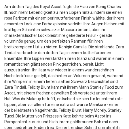
Am dritten Tag des Royal Ascot fügte die Frau von König Charles
III. noch mehr Lebendigkeit zu ihren Lippen hinzu, indem sie einen
rosa Farbton mit einem perlmuttfarbenen Finish wählte, der ihrem
gesamten Look eine Farbexplosion verleiht. Ihre Augen bleiben mit
kräftigen Schichten schwarzer Mascara betont, aber ihr
charakteristischer Look bleibt ihre gefiederte Frisur - gerade
voluminös genug, um den perfekten Rahmen für ihren
breitkrempigen Hut zu bieten. Königin Camilla. Die strahlende Zara
Tindall verbrachte den dritten Tag in einem butterfarbenen
Ensemble. Ihre Lippen verstärkten ihren Glanz und waren in einem
romantischen glänzenden Pink gestrichen, bereit, Licht
auszustrahlen. Ihr Haar war wieder in einem wunderschönen
Hochsteckfrisur gestylt, das hinten an Volumen gewinnt, während
ihre Wimpern in einem tiefen, satten Schwarz beschichtet sind.
Zara Tindall. Felicity Blunt kam mit ihrem Mann Stanley Tucci zum
Ascot, mit einem frechen gewellten Bob versteckt unter ihrem
Hut. Was ihr Makeup betrifft, entschied sie sich für leuchtend rote
Lippen, aber vor allem für eine extra schwarze Maniküre - einer
der beliebtesten Nageltrends. Felicity Blunt, Harry Morely, Stanley
Tucci. Die Mutter von Prinzessin Kate kehrte beim Ascot ins
Rampenlicht zurück und blieb ihrem goldbraunen Bob mit nach
oben gedrehten Enden treu. Dieser trendige Schnitt umrahmt ihr