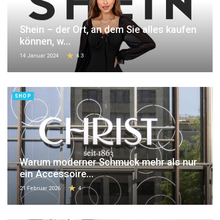
Shein – der Ort, an dem Sie alles kaufen
können, w...
14 Januar 2024
4.3
SHOP
Warum moderner Schmuck mehr als nur
ein Accessoire...
21 Februar 2026
4