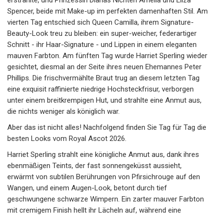
erstrahlte, und Prinzessin Dianas Nichten Amelia und Eliza
Spencer, beide mit Make-up im perfekten damenhaften Stil. Am
vierten Tag entschied sich Queen Camilla, ihrem Signature-
Beauty-Look treu zu bleiben: ein super-weicher, federartiger
Schnitt - ihr Haar-Signature - und Lippen in einem eleganten
mauven Farbton. Am fünften Tag wurde Harriet Sperling wieder
gesichtet, diesmal an der Seite ihres neuen Ehemannes Peter
Phillips. Die frischvermählte Braut trug an diesem letzten Tag
eine exquisit raffinierte niedrige Hochsteckfrisur, verborgen
unter einem breitkrempigen Hut, und strahlte eine Anmut aus,
die nichts weniger als königlich war.
Aber das ist nicht alles! Nachfolgend finden Sie Tag für Tag die
besten Looks vom Royal Ascot 2026.
Harriet Sperling strahlt eine königliche Anmut aus, dank ihres
ebenmäßigen Teints, der fast sonnengeküsst aussieht,
erwärmt von subtilen Berührungen von Pfirsichrouge auf den
Wangen, und einem Augen-Look, betont durch tief
geschwungene schwarze Wimpern. Ein zarter mauver Farbton
mit cremigem Finish hellt ihr Lächeln auf, während eine