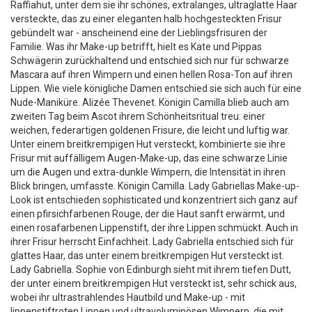
Raffiahut, unter dem sie ihr schönes, extralanges, ultraglatte Haar
versteckte, das zu einer eleganten halb hochgesteckten Frisur
gebündelt war - anscheinend eine der Lieblingsfrisuren der
Familie. Was ihr Make-up betrifft, hielt es Kate und Pippas
Schwägerin zurückhaltend und entschied sich nur für schwarze
Mascara auf ihren Wimpern und einen hellen Rosa-Ton auf ihren
Lippen. Wie viele königliche Damen entschied sie sich auch für eine
Nude-Maniküre. Alizée Thevenet. Königin Camilla blieb auch am
zweiten Tag beim Ascot ihrem Schönheitsritual treu: einer
weichen, federartigen goldenen Frisure, die leicht und luftig war.
Unter einem breitkrempigen Hut versteckt, kombinierte sie ihre
Frisur mit auffälligem Augen-Make-up, das eine schwarze Linie
um die Augen und extra-dunkle Wimpern, die Intensität in ihren
Blick bringen, umfasste. Königin Camilla. Lady Gabriellas Make-up-
Look ist entschieden sophisticated und konzentriert sich ganz auf
einen pfirsichfarbenen Rouge, der die Haut sanft erwärmt, und
einen rosafarbenen Lippenstift, der ihre Lippen schmückt. Auch in
ihrer Frisur herrscht Einfachheit. Lady Gabriella entschied sich für
glattes Haar, das unter einem breitkrempigen Hut versteckt ist.
Lady Gabriella. Sophie von Edinburgh sieht mit ihrem tiefen Dutt,
der unter einem breitkrempigen Hut versteckt ist, sehr schick aus,
wobei ihr ultrastrahlendes Hautbild und Make-up - mit
lippenstiftroten Lippen und ultravoluminösen Wimpern, die mit