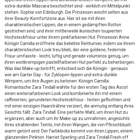
extra-dunkler Mascara beschichtet sind - wirklich im Mittelpunkt
stehen. Sophie von Edinburgh. Die Prinzessin weicht selten aus
ihrer Beauty-Komfortzone aus. Hier ist sie mit ihren
charakteristischen Lippen, die in einem gedämpften Rotton
gestrichen sind, und ihrer mittlerweile ikonischen toupierten
Hochsteckfrisur unter ihrem pinkfarbenen Hut. Prinzessin Anne.
Königin Camilla eröffnete das beliebte Reitturnier, indem sie ihrem
charakteristischen Look treu blieb, der eine goldene, federnde
Frisur umfasste - leicht, luftig und gerade voluminös genug, um
ihren weitkrempigen pastellfarbenen Hut perfekt zu beherbergen.
Was das Make-up betrifft, entschied sich die Königin - genauso
wie am Garter Day - für Zyklopen-lippen und extra-dunkle
Wimpern, um ihre Augen zu betonen. Königin Camilla.
Romantische Zara Tindall wählte für den ersten Tag des Ascot
einen wisteriafarbenen Look und kombinierte ihn mit einem
raffinierten, gerundeten Hochsteckfrisur - hinten geflochten und
mit einer einzigen Haarsträhne verziert, die anmutig entlang ihres
Gesichts fällt. Zara Tindall. Eine perfekte Wahl, um ihren Hut zu
ergänzen, aber auch um ihr Make-up zu umrahmen, angesichts
ihres strahlenden Teints, mit ihren Wangen, die von Pfirsichblush
warm getönt sind. Der Farbklecks kommt von ihren Lippen, einem
glänzenden Pinkton. Harriet Sperling und Zara Tindall.Fresh off