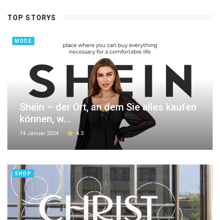
TOP STORYS
MODE
Shein – der Ort, an dem Sie alles kaufen
können, w...
14 Januar 2024
4.3
SHOP