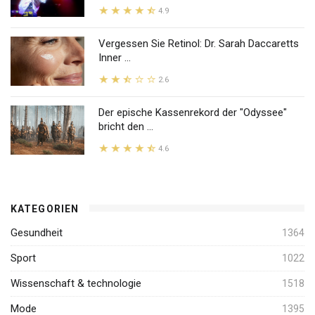
4.9
Vergessen Sie Retinol: Dr. Sarah Daccaretts
Inner ...
2.6
Der epische Kassenrekord der "Odyssee"
bricht den ...
4.6
KATEGORIEN
Gesundheit
1364
Sport
1022
Wissenschaft & technologie
1518
Mode
1395