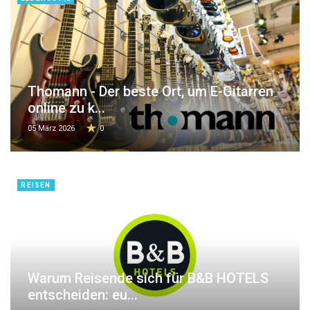
Thomann - Der beste Ort, um E-Gitarren
online zu k...
05 März 2026
0
REISEN
Warum Reisende sich für B&B HOTELS
entscheiden: eu...