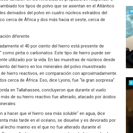
cambiado los tipos de polvo que se asientan en el Atlántico
es derivados del polvo en cuatro núcleos extraídos del
ico cerca de África y dos más hacia el oeste, cerca de
ación diferente.
adamente el 40 por ciento del hierro está presente de
" como pirita o carbonatos. Este tipo de hierro puede ser
te utilizado por la vida. En las muestras de núcleos desde
 ciento del hierro en los minerales del polvo muestreado
 de hierro reactivos, en comparación con aproximadamente
os cerca de África. Eso, dice Lyons, fue "la gran sorpresa".
E
lorida en Tallahassee, concluyeron que durante el vuelo
z más de su hierro reactivo fue alterado, atacado por ácidos
inerales.
 a hacer que el hierro sea más soluble" en agua, dice
ienta más tarde en el océano, se disuelve y es devorado por
a al lecho marino es el que no fue alterado durante el