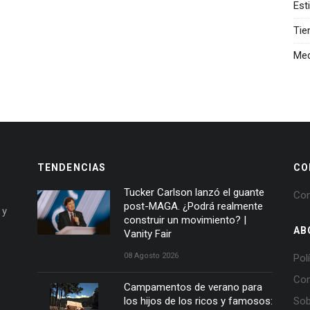
Est
Tie
Med
TENDENCIAS
CO
Tucker Carlson lanzó el guante
Con
post-MAGA. ¿Podrá realmente
 y
construir un movimiento? |
AB
Vanity Fair
08 Agosto 2026
Pol
Con
Campamentos de verano para
los hijos de los ricos y famosos:
Sob