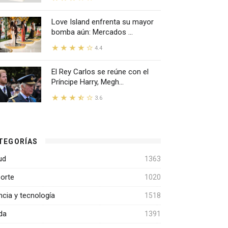
Love Island enfrenta su mayor
bomba aún: Mercados ...
4.4
El Rey Carlos se reúne con el
Príncipe Harry, Megh...
3.6
TEGORÍAS
ud
1363
orte
1020
ncia y tecnología
1518
da
1391