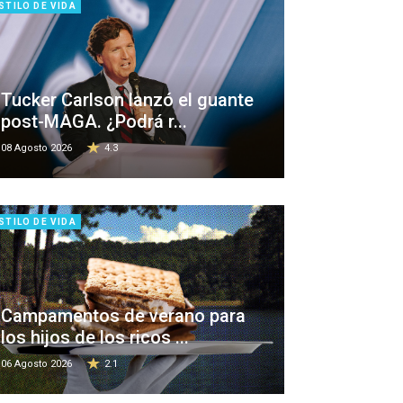
STILO DE VIDA
Tucker Carlson lanzó el guante
post-MAGA. ¿Podrá r...
08 Agosto 2026
4.3
STILO DE VIDA
Campamentos de verano para
los hijos de los ricos ...
06 Agosto 2026
2.1