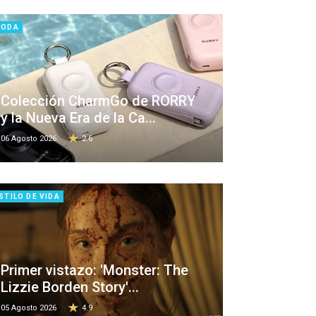
MODA
Colección CharmGo de RORRY
y la Nueva Era de la Ca...
06 Agosto 2026
2.6
STILO DE VIDA
Primer vistazo: 'Monster: The
Lizzie Borden Story'...
05 Agosto 2026
4.9