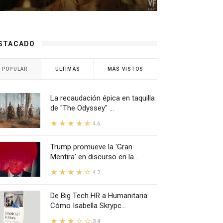
STACADO
POPULAR
ÚLTIMAS
MÁS VISTOS
La recaudación épica en taquilla
de "The Odyssey" ...
4.6
Trump promueve la 'Gran
Mentira' en discurso en la...
4.2
De Big Tech HR a Humanitaria:
Cómo Isabella Skrypc...
3.4