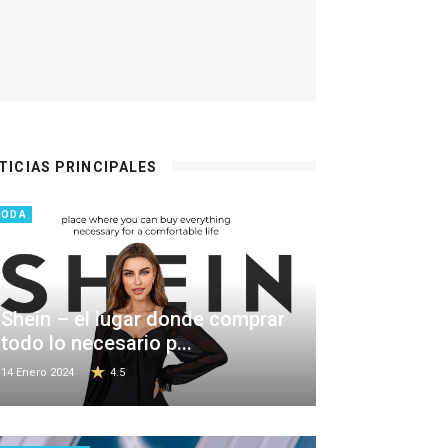
TICIAS PRINCIPALES
MODA
Shein – el lugar donde comprar
todo lo necesario p...
14 Enero 2024
4.5