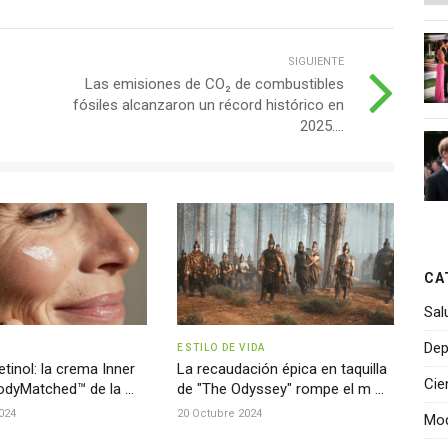
SIGUIENTE
Las emisiones de CO₂ de combustibles
fósiles alcanzaron un récord histórico en
2025....
CA
Sal
Dep
ESTILO DE VIDA
etinol: la crema Inner
La recaudación épica en taquilla
Cie
dyMatched™ de la ...
de "The Odyssey" rompe el m ...
024
20 Octubre 2024
Mo