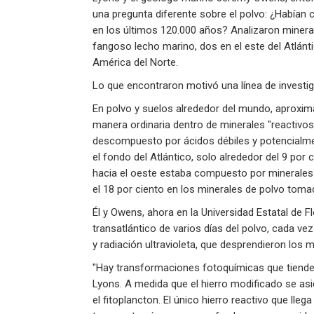
una pregunta diferente sobre el polvo: ¿Habían 
en los últimos 120.000 años? Analizaron mineral
fangoso lecho marino, dos en el este del Atlánt
América del Norte.
Lo que encontraron motivó una línea de investig
En polvo y suelos alrededor del mundo, aproxim
manera ordinaria dentro de minerales "reactivos
descompuesto por ácidos débiles y potencialmen
el fondo del Atlántico, solo alrededor del 9 por
hacia el oeste estaba compuesto por minerales
el 18 por ciento en los minerales de polvo tomad
Él y Owens, ahora en la Universidad Estatal de F
transatlántico de varios días del polvo, cada ve
y radiación ultravioleta, que desprendieron los m
"Hay transformaciones fotoquímicas que tienden
Lyons. A medida que el hierro modificado se as
el fitoplancton. El único hierro reactivo que lleg