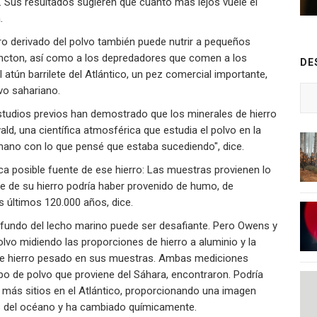
 Sus resultados sugieren que cuanto más lejos vuele el
.
erro derivado del polvo también puede nutrir a pequeños
ancton, así como a los depredadores que comen a los
DE
 atún barrilete del Atlántico, un pez comercial importante,
vo sahariano.
tudios previos han demostrado que los minerales de hierro
ld, una científica atmosférica que estudia el polvo en la
 mano con lo que pensé que estaba sucediendo", dice.
ica posible fuente de ese hierro: Las muestras provienen lo
rte de su hierro podría haber provenido de humo, de
s últimos 120.000 años, dice.
profundo del lecho marino puede ser desafiante. Pero Owens y
 polvo midiendo las proporciones de hierro a aluminio y la
 de hierro pesado en sus muestras. Ambas mediciones
o de polvo que proviene del Sáhara, encontraron. Podría
e más sitios en el Atlántico, proporcionando una imagen
s del océano y ha cambiado químicamente.