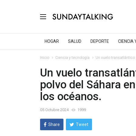
HOGAR
SALUD
DEPORTE
CIENCIA
Inicio
Ciencia y tecnología
Un vuelo transatlántico 
Un vuelo transatlán
polvo del Sáhara en
los océanos.
05 Octubre 2024
1999
Share
Tweet