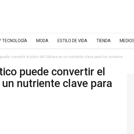
 Y TECNOLOGÍA
MODA
ESTILO DE VIDA
TIENDA
MEDIO
puede convertir el polvo del Sáhara en un nutriente clave para los océanos.
tico puede convertir el
 un nutriente clave para