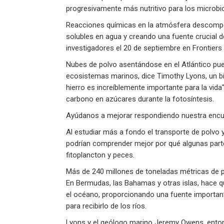
progresivamente más nutritivo para los microbi
Reacciones químicas en la atmósfera descompon
solubles en agua y creando una fuente crucial d
investigadores el 20 de septiembre en Frontiers 
Nubes de polvo asentándose en el Atlántico pue
ecosistemas marinos, dice Timothy Lyons, un bio
hierro es increíblemente importante para la vida",
carbono en azúcares durante la fotosíntesis.
Ayúdanos a mejorar respondiendo nuestra encue
Al estudiar más a fondo el transporte de polvo y
podrían comprender mejor por qué algunas part
fitoplancton y peces.
Más de 240 millones de toneladas métricas de p
En Bermudas, las Bahamas y otras islas, hace qu
el océano, proporcionando una fuente importante
para recibirlo de los ríos.
Lyons y el geólogo marino Jeremy Owens, enton