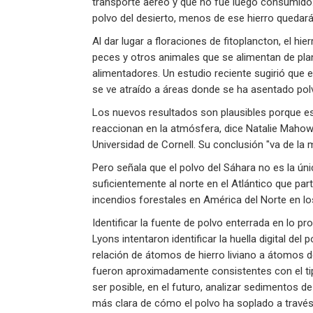
transporte aéreo y que no fue luego consumido.
polvo del desierto, menos de ese hierro quedará
Al dar lugar a floraciones de fitoplancton, el hi
peces y otros animales que se alimentan de pl
alimentadores. Un estudio reciente sugirió que el
se ve atraído a áreas donde se ha asentado pol
Los nuevos resultados son plausibles porque es
reaccionan en la atmósfera, dice Natalie Mahowa
Universidad de Cornell. Su conclusión "va de la
Pero señala que el polvo del Sáhara no es la ún
suficientemente al norte en el Atlántico que pa
incendios forestales en América del Norte en lo
Identificar la fuente de polvo enterrada en lo 
Lyons intentaron identificar la huella digital del
relación de átomos de hierro liviano a átomos
fueron aproximadamente consistentes con el tip
ser posible, en el futuro, analizar sedimentos d
más clara de cómo el polvo ha soplado a travé