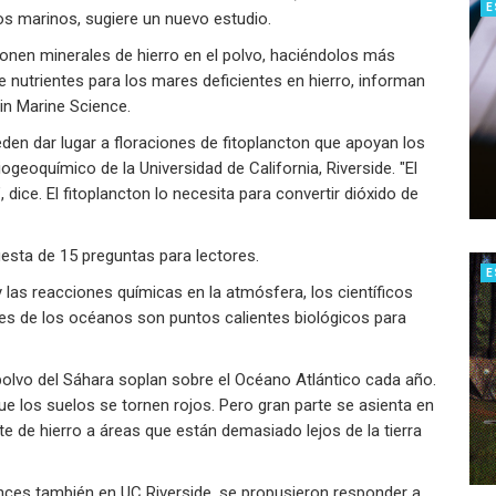
E
os marinos, sugiere un nuevo estudio.
en minerales de hierro en el polvo, haciéndolos más
e nutrientes para los mares deficientes en hierro, informan
in Marine Science.
den dar lugar a floraciones de fitoplancton que apoyan los
geoquímico de la Universidad de California, Riverside. "El
 dice. El fitoplancton lo necesita para convertir dióxido de
sta de 15 preguntas para lectores.
E
 las reacciones químicas en la atmósfera, los científicos
es de los océanos son puntos calientes biológicos para
olvo del Sáhara soplan sobre el Océano Atlántico cada año.
e los suelos se tornen rojos. Pero gran parte se asienta en
 de hierro a áreas que están demasiado lejos de la tierra
ces también en UC Riverside, se propusieron responder a