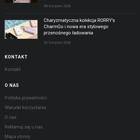
08 Sierpień 2026
Charyzmatyczna kolekcja RORRY’s
CharmGo i nowa era stylowego
przenośnego ładowania
06 Sierpień 2026
KONTAKT
Kontakt
O NAS
Polityka prywatności
Warunki korzystania
O nas
Reklamuj się u nas
Mapa strony