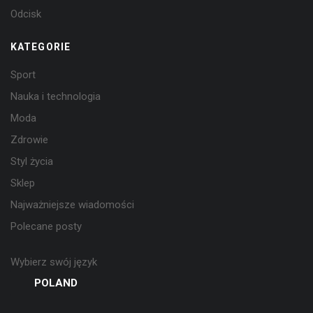
Odcisk
KATEGORIE
Sport
Nauka i technologia
Moda
Zdrowie
Styl życia
Sklep
Najważniejsze wiadomości
Polecane posty
Wybierz swój język
POLAND