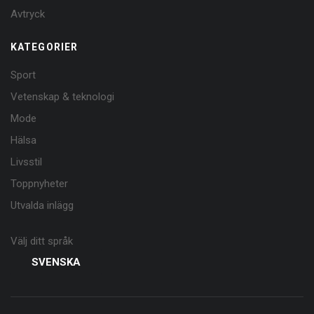
Avtryck
KATEGORIER
Sport
Vetenskap & teknologi
Mode
Hälsa
Livsstil
Toppnyheter
Utvalda inlägg
Välj ditt språk
SVENSKA