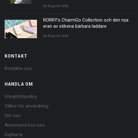
06 Augusti 2026
RORRY's CharmGo Collection och den nya
eran av stilrena bärbara laddare
06 Augusti 2026
KONTAKT
Kontakta oss
HANDLA OM
Integritetspolicy
Villkor för användning
Om oss
Annonsera hos oss
Sajtkarta