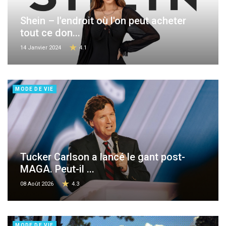
Shein – l'endroit où l'on peut acheter
tout ce don...
14 Janvier 2024
4.1
MODE DE VIE
Tucker Carlson a lancé le gant post-
MAGA. Peut-il ...
08 Août 2026
4.3
MODE DE VIE