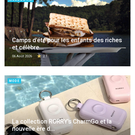
Camps d'été pour les enfants des riches
et célèbre...
06 Août 2026
2.1
MODE
La collection RORRY’s CharmGo et la
nouvelle ère d...