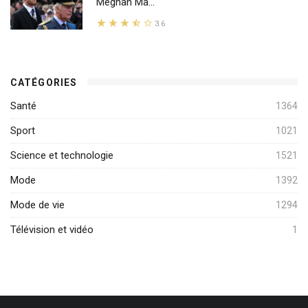
Meghan Ma...
3.6
CATÉGORIES
Santé
1364
Sport
1021
Science et technologie
1521
Mode
1392
Mode de vie
1294
Télévision et vidéo
1