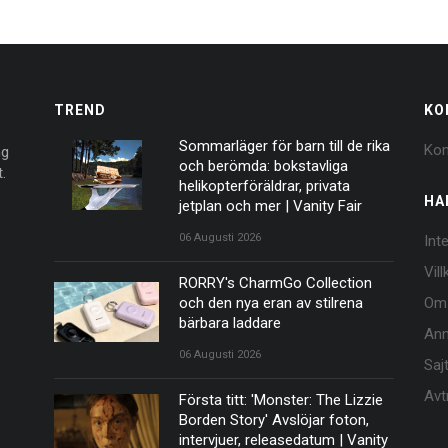
TREND
KO
Sommarläger för barn till de rika
Kon
ng
och berömda: bokstavliga
.
helikopterföräldrar, privata
HA
jetplan och mer | Vanity Fair
06 Augusti 2026
Int
Vil
RORRY's CharmGo Collection
och den nya eran av stilrena
Om
bärbara laddare
Ann
06 Augusti 2026
Saj
Avt
Första titt: 'Monster: The Lizzie
Borden Story' Avslöjar foton,
intervjuer, releasedatum | Vanity