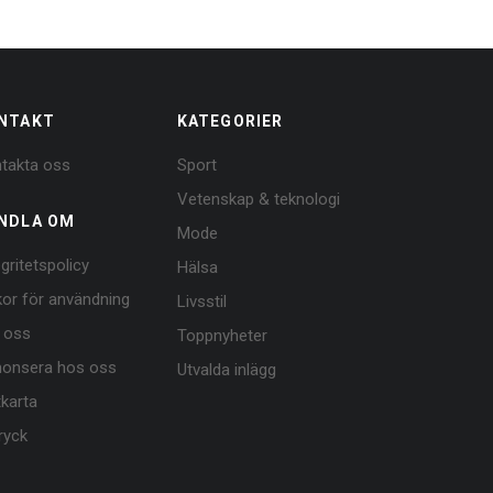
NTAKT
KATEGORIER
takta oss
Sport
Vetenskap & teknologi
NDLA OM
Mode
egritetspolicy
Hälsa
lkor för användning
Livsstil
 oss
Toppnyheter
onsera hos oss
Utvalda inlägg
tkarta
ryck